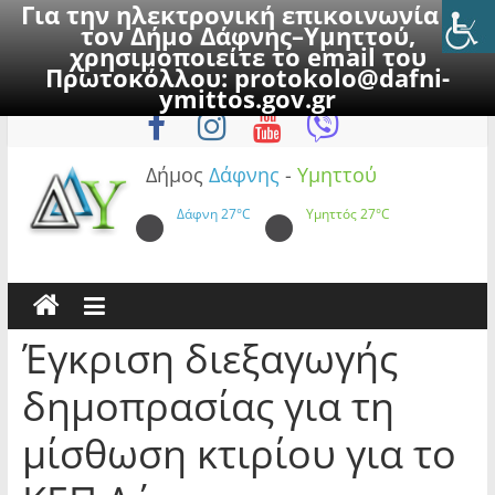
Για την ηλεκτρονική επικοινωνία με
τον Δήμο Δάφνης–Υμηττού,
χρησιμοποιείτε το email του
Πρωτοκόλλου:
protokolo@dafni-
Skip
Δευτέρα, 10 Αυγούστου 2026
ymittos.gov.gr
to
content
Δήμος
Δάφνης
-
Υμηττού
Δάφνη
27°C
Υμηττός
27°C
Έγκριση διεξαγωγής
δημοπρασίας για τη
μίσθωση κτιρίου για το