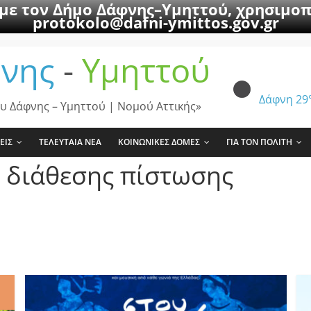
 με τον Δήμο Δάφνης–Υμηττού, χρησιμοπ
protokolo@dafni-ymittos.gov.gr
νης
-
Υμηττού
Δάφνη
29
υ Δάφνης – Υμηττού | Νομού Αττικής»
ΕΙΣ
ΤΕΛΕΥΤΑΙΑ ΝΕΑ
ΚΟΙΝΩΝΙΚΕΣ ΔΟΜΕΣ
ΓΙΑ ΤΟΝ ΠΟΛΙΤΗ
 διάθεσης πίστωσης