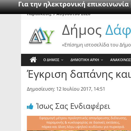
Για την ηλεκτρονική επικοινωνία
Skip
Παρασκευή, 7 Αυγούστου 2026
to
Δήμος
Δάφ
content
«Επίσημη ιστοσελίδα του Δήμο
Ο ΔΗΜΟΣ
ΔΗΜΟΤΙΚΗ ΑΡΧΗ
ΑΝΑΚΟΙΝΩΣ
Έγκριση δαπάνης και
Δημοσίευση: 12 Ιουλίου 2017, 14:51
Ίσως Σας Ενδιαφέρει