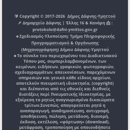
🔰 Copyright © 2017-2026
Δήμος Δάφνης-Υμηττού
📌 Δημαρχείο Δάφνης | Έλλης 16 & Κανάρη 📩 :
protokolo@dafni-ymittos.gov.gr
🔹Σχεδιασμός-Υλοποίηση:
Τμήμα Πληροφορικής
Προγραμματισμού & Οργάνωσης
(Μηχανογράφηση)
Δήμου Δάφνης-Υμηττού
🔸Το σύνολο του περιεχομένου του Διαδικτυακού
Τόπου μας, συμπεριλαμβανομένων, των
κειμένων, ειδήσεων, γραφικών, φωτογραφιών,
σχεδιαγραμμάτων, απεικονίσεων, παρεχόμενων
υπηρεσιών και γενικά κάθε είδους αρχείων,
αποτελούν πνευματική ιδιοκτησία, (copyright)
και διέπονται από τις εθνικές και διεθνείς
διατάξεις περί Πνευματικής Ιδιοκτησίας, με
εξαίρεση τα ρητώς αναγνωρισμένα δικαιώματα
τρίτων.
Συνεπώς, απαγορεύεται ρητά η
αναπαραγωγή, αναδημοσίευση, αντιγραφή,
αποθήκευση, πώληση, μετάδοση, διανομή,
έκδοση, εκτέλεση, «φόρτωση» (download),
μετάφραση, τροποποίηση με οποιονδήποτε