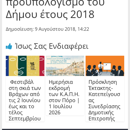
προϋπολογισμό του
Δήμου έτους 2018
Δημοσίευση: 9 Αυγούστου 2018, 14:22
Ίσως Σας Ενδιαφέρει
Φεστιβάλ
Ημερήσια
Πρόσκληση
στη σκιά των
εκδρομή
Έκτακτης-
Βράχων από
των Κ.Α.Π.Η.
Κατεπείγουσ
τις 2 Ιουνίου
στον Πόρο |
ας
έως και το
1 Ιουλίου
Συνεδρίασης
τέλος
2026
Δημοτικής
Σεπτεμβρίου
Επιτροπής