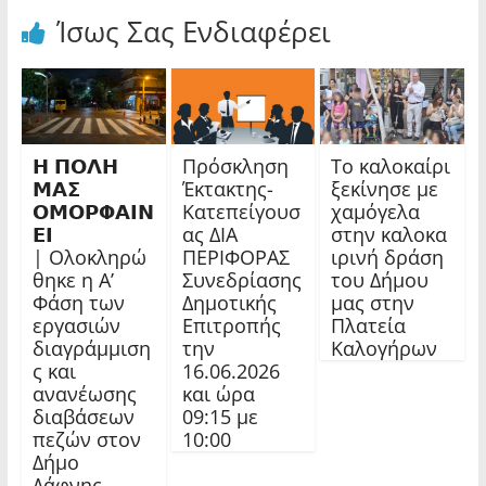
Ίσως Σας Ενδιαφέρει
𝝜 𝝥𝝤𝝠𝝜
Πρόσκληση
Το καλοκαίρι
𝝡𝝖𝝨
Έκτακτης-
ξεκίνησε με
𝝤𝝡𝝤𝝦𝝫𝝖𝝞𝝢
Κατεπείγουσ
χαμόγελα
𝝚𝝞
ας ΔΙΑ
στην καλοκα
| Ολοκληρώ
ΠΕΡΙΦΟΡΑΣ
ιρινή δράση
θηκε η Α’
Συνεδρίασης
του Δήμου
Φάση των
Δημοτικής
μας στην
εργασιών
Επιτροπής
Πλατεία
διαγράμμιση
την
Καλογήρων
ς και
16.06.2026
ανανέωσης
και ώρα
διαβάσεων
09:15 με
πεζών στον
10:00
Δήμο
Δάφνης-