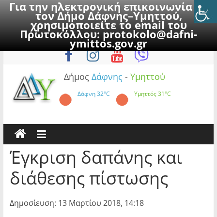
Για την ηλεκτρονική επικοινωνία με
τον Δήμο Δάφνης–Υμηττού,
χρησιμοποιείτε το email του
Πρωτοκόλλου:
protokolo@dafni-
Skip
Κυριακή, 9 Αυγούστου 2026
ymittos.gov.gr
to
content
Δήμος
Δάφνης
-
Υμηττού
Δάφνη
32°C
Υμηττός
31°C
Έγκριση δαπάνης και
διάθεσης πίστωσης
Δημοσίευση: 13 Μαρτίου 2018, 14:18