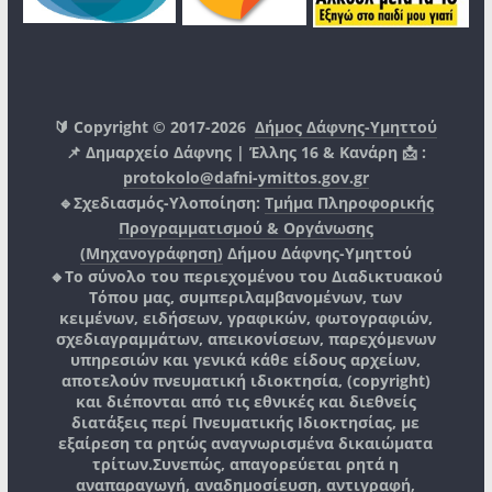
🔰 Copyright © 2017-2026
Δήμος Δάφνης-Υμηττού
📌 Δημαρχείο Δάφνης | Έλλης 16 & Κανάρη 📩 :
protokolo@dafni-ymittos.gov.gr
🔹Σχεδιασμός-Υλοποίηση:
Τμήμα Πληροφορικής
Προγραμματισμού & Οργάνωσης
(Μηχανογράφηση)
Δήμου Δάφνης-Υμηττού
🔸Το σύνολο του περιεχομένου του Διαδικτυακού
Τόπου μας, συμπεριλαμβανομένων, των
κειμένων, ειδήσεων, γραφικών, φωτογραφιών,
σχεδιαγραμμάτων, απεικονίσεων, παρεχόμενων
υπηρεσιών και γενικά κάθε είδους αρχείων,
αποτελούν πνευματική ιδιοκτησία, (copyright)
και διέπονται από τις εθνικές και διεθνείς
διατάξεις περί Πνευματικής Ιδιοκτησίας, με
εξαίρεση τα ρητώς αναγνωρισμένα δικαιώματα
τρίτων.
Συνεπώς, απαγορεύεται ρητά η
αναπαραγωγή, αναδημοσίευση, αντιγραφή,