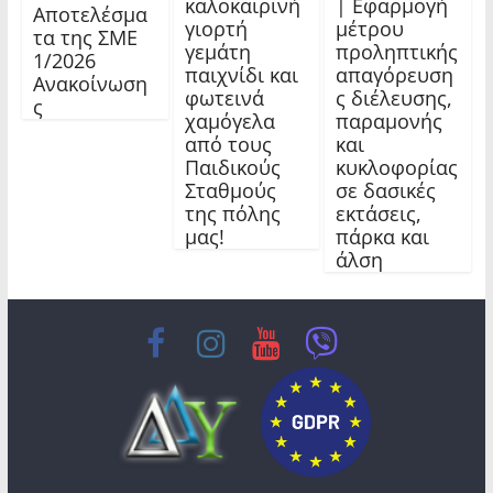
καλοκαιρινή
| Εφαρμογή
Αποτελέσμα
γιορτή
μέτρου
τα της ΣΜΕ
γεμάτη
προληπτικής
1/2026
παιχνίδι και
απαγόρευση
Ανακοίνωση
φωτεινά
ς διέλευσης,
ς
χαμόγελα
παραμονής
από τους
και
Παιδικούς
κυκλοφορίας
Σταθμούς
σε δασικές
της πόλης
εκτάσεις,
μας!
πάρκα και
άλση