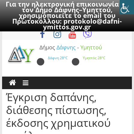
Για την ηλεκτρονική επικοινωνία με
τον Δήμο Δάφνης–Υμηττού,
χρησιμοποιείτε το email του
Πρωτοκόλλου:
protokolo@dafni-
Skip
Σάββατο, 8 Αυγούστου 2026
ymittos.gov.gr
to
content
Δήμος
Δάφνης
-
Υμηττού
Δάφνη
28°C
Υμηττός
28°C
Έγκριση δαπάνης,
διάθεσης πίστωσης,
έκδοσης χρηματικού