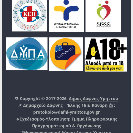
🔰 Copyright © 2017-2026
Δήμος Δάφνης-Υμηττού
📌 Δημαρχείο Δάφνης | Έλλης 16 & Κανάρη 📩 :
protokolo@dafni-ymittos.gov.gr
🔹Σχεδιασμός-Υλοποίηση:
Τμήμα Πληροφορικής
Προγραμματισμού & Οργάνωσης
(Μηχανογράφηση)
Δήμου Δάφνης-Υμηττού