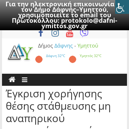
Για την ηλεκτρονική επικοινωνία με
τον Δήμο Δάφνης–Υμηττού,
χρησιμοποιείτε το email του
Πρωτοκόλλου:
protokolo@dafni-
Skip
Κυριακή, 9 Αυγούστου 2026
ymittos.gov.gr
to
content
Δήμος
Δάφνης
-
Υμηττού
Δάφνη
32°C
Υμηττός
32°C
Έγκριση χορήγησης
θέσης στάθμευσης μη
αναπηρικού