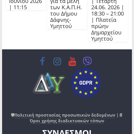
Ιουνίου 2026
για τα μέλη
| Τετάρτη
| 11:15
των Κ.Α.Π.Η.
24.06. 2026 |
του Δήμου
18:30 – 21:00
Δάφνης-
| Πλατεία
Υμηττού
πρώην
Δημαρχείου
Υμηττού
🛡️
Πολιτική προστασίας προσωπικών δεδομένων
|📄
Όροι χρήσης διαδικτυακών τόπων
ΣΥΝΔΕΣΜΟΙ