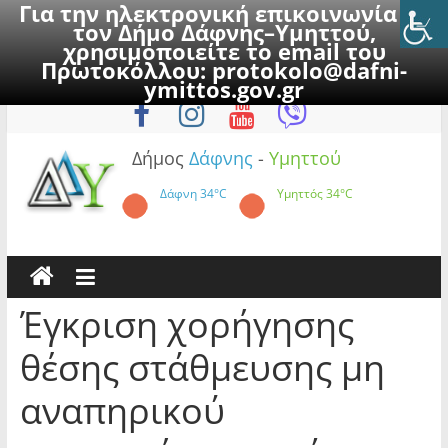
Για την ηλεκτρονική επικοινωνία με
τον Δήμο Δάφνης–Υμηττού,
χρησιμοποιείτε το email του
Πρωτοκόλλου:
protokolo@dafni-
Skip
Παρασκευή, 7 Αυγούστου 2026
ymittos.gov.gr
to
content
Δήμος
Δάφνης
-
Υμηττού
Δάφνη
34°C
Υμηττός
34°C
Έγκριση χορήγησης
θέσης στάθμευσης μη
αναπηρικού