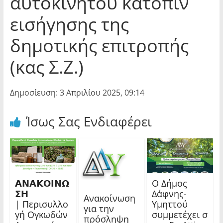
αυτοκινήτου κατόπιν
εισήγησης της
δημοτικής επιτροπής
(κας Σ.Ζ.)
Δημοσίευση: 3 Απριλίου 2025, 09:14
Ίσως Σας Ενδιαφέρει
𝝖𝝢𝝖𝝟𝝤𝝞𝝢𝝮
Ο Δήμος
𝝨𝝜
Δάφνης-
Ανακοίνωση
| Περισυλλο
Υμηττού
για την
γή Ογκωδών
συμμετέχει σ
πρόσληψη