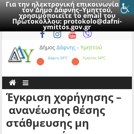
Για την ηλεκτρονική επικοινωνία με
τον Δήμο Δάφνης–Υμηττού,
χρησιμοποιείτε το email του
Πρωτοκόλλου:
protokolo@dafni-
Skip
Παρασκευή, 7 Αυγούστου 2026
ymittos.gov.gr
to
content
Δήμος
Δάφνης
-
Υμηττού
Δάφνη
34°C
Υμηττός
34°C
Έγκριση χορήγησης –
ανανέωσης θέσης
στάθμευσης μη