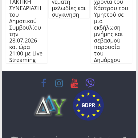
ΤΑΚΤΙΚΗ
γεμάτη
χρόνια του
ΣΥΝΕΔΡΙΑΣΗ
μελωδίες και
Κάστρου του
του
συγκίνηση
Υμηττού σε
Δημοτικού
μια
Συμβουλίου
εκδήλωση
την
μνήμης και
28.07.2026
σεβασμού
και ώρα
παρουσία
21:00 με Live
του
Streaming
Δημάρχου