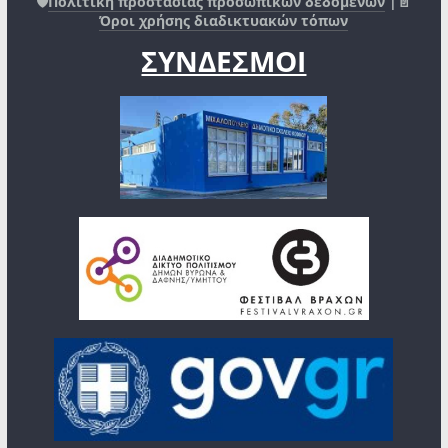
🛡️
Πολιτική προστασίας προσωπικών δεδομένων
|📄
Όροι χρήσης διαδικτυακών τόπων
ΣΥΝΔΕΣΜΟΙ