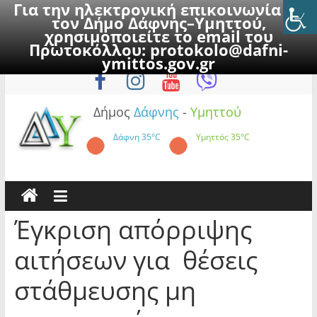
Για την ηλεκτρονική επικοινωνία με
τον Δήμο Δάφνης–Υμηττού,
χρησιμοποιείτε το email του
Πρωτοκόλλου:
protokolo@dafni-
Skip
Σάββατο, 8 Αυγούστου 2026
ymittos.gov.gr
to
content
Δήμος
Δάφνης
-
Υμηττού
Δάφνη
35°C
Υμηττός
35°C
Έγκριση απόρριψης
αιτήσεων για θέσεις
στάθμευσης μη