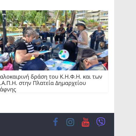
αλοκαιρινή δράση του Κ.Η.Φ.Η. και των
.Α.Π.Η. στην Πλατεία Δημαρχείου
Δάφνης