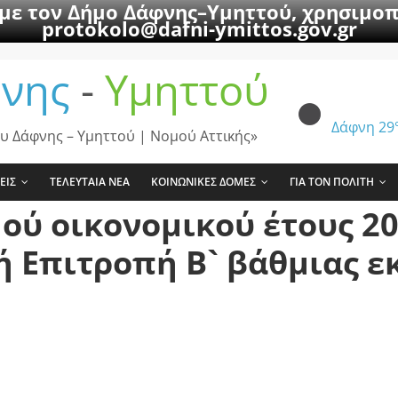
 με τον Δήμο Δάφνης–Υμηττού, χρησιμοπ
protokolo@dafni-ymittos.gov.gr
νης
-
Υμηττού
Δάφνη
29
υ Δάφνης – Υμηττού | Νομού Αττικής»
ΕΙΣ
ΤΕΛΕΥΤΑΙΑ ΝΕΑ
ΚΟΙΝΩΝΙΚΕΣ ΔΟΜΕΣ
ΓΙΑ ΤΟΝ ΠΟΛΙΤΗ
ύ οικονομικού έτους 202
 Επιτροπή Β` βάθμιας ε