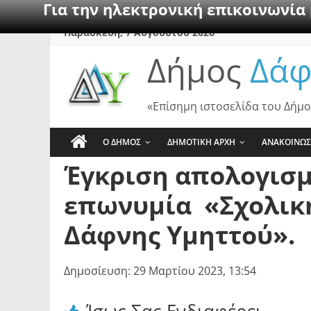
Για την ηλεκτρονική επικοινωνία
Skip
Παρασκευή, 7 Αυγούστου 2026
to
Δήμος
Δάφ
content
«Επίσημη ιστοσελίδα του Δήμο
Ο ΔΗΜΟΣ
ΔΗΜΟΤΙΚΗ ΑΡΧΗ
ΑΝΑΚΟΙΝΩΣ
Έγκριση απολογισμο
επωνυμία «Σχολική
Δάφνης Υμηττού».
Δημοσίευση: 29 Μαρτίου 2023, 13:54