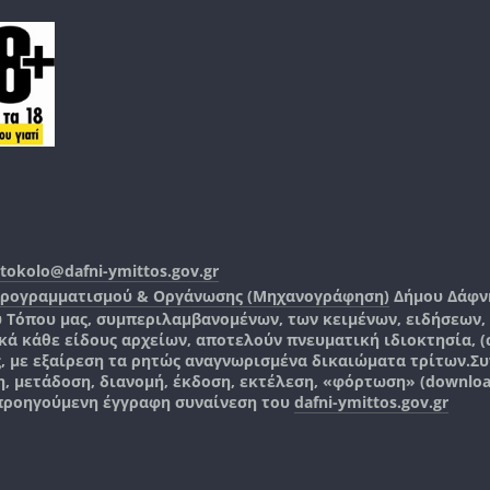
tokolo@dafni-ymittos.gov.gr
Προγραμματισμού & Οργάνωσης (Μηχανογράφηση)
Δήμου Δάφν
ύ Τόπου μας, συμπεριλαμβανομένων, των κειμένων, ειδήσεων
 κάθε είδους αρχείων, αποτελούν πνευματική ιδιοκτησία, (co
ς, με εξαίρεση τα ρητώς αναγνωρισμένα δικαιώματα τρίτων.
Συ
, μετάδοση, διανομή, έκδοση, εκτέλεση, «φόρτωση» (downlo
 προηγούμενη έγγραφη συναίνεση του
dafni-ymittos.gov.gr