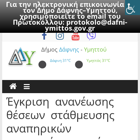
Για την ηλεκτρονική επικοινωνία με
τον Δήμο Δάφνης–Υμηττού,
χρησιμοποιείτε το email του
Πρωτοκόλλου:
protokolo@dafni-
Skip
Παρασκευή, 7 Αυγούστου 2026
ymittos.gov.gr
to
content
Δήμος
Δάφνης
-
Υμηττού
Δάφνη
31°C
Υμηττός
31°C
Έγκριση ανανέωσης
θέσεων στάθμευσης
αναπηρικών