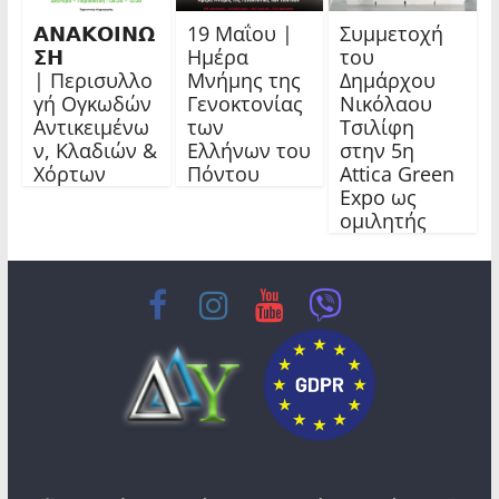
𝝖𝝢𝝖𝝟𝝤𝝞𝝢𝝮
19 Μαΐου |
Συμμετοχή
𝝨𝝜
Ημέρα
του
| Περισυλλο
Μνήμης της
Δημάρχου
γή Ογκωδών
Γενοκτονίας
Νικόλαου
Αντικειμένω
των
Τσιλίφη
ν, Κλαδιών &
Ελλήνων του
στην 5η
Χόρτων
Πόντου
Attica Green
Expo ως
ομιλητής