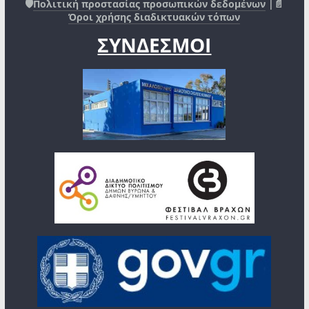
🛡️
Πολιτική προστασίας προσωπικών δεδομένων
|📄
Όροι χρήσης διαδικτυακών τόπων
ΣΥΝΔΕΣΜΟΙ