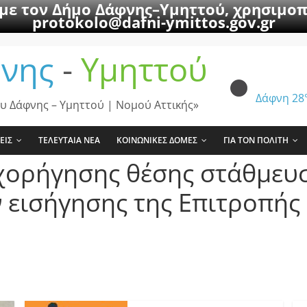
 με τον Δήμο Δάφνης–Υμηττού, χρησιμοπ
protokolo@dafni-ymittos.gov.gr
νης
-
Υμηττού
Δάφνη
28
υ Δάφνης – Υμηττού | Νομού Αττικής»
ΕΙΣ
ΤΕΛΕΥΤΑΙΑ ΝΕΑ
ΚΟΙΝΩΝΙΚΕΣ ΔΟΜΕΣ
ΓΙΑ ΤΟΝ ΠΟΛΙΤΗ
χορήγησης θέσης στάθμευ
 εισήγησης της Επιτροπής