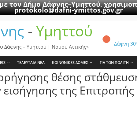
 με τον Δήμο Δάφνης–Υμηττού, χρησιμοπ
protokolo@dafni-ymittos.gov.gr
νης
-
Υμηττού
Δάφνη
30
υ Δάφνης – Υμηττού | Νομού Αττικής»
ΕΙΣ
ΤΕΛΕΥΤΑΙΑ ΝΕΑ
ΚΟΙΝΩΝΙΚΕΣ ΔΟΜΕΣ
ΓΙΑ ΤΟΝ ΠΟΛΙΤΗ
ορήγησης θέσης στάθμευσ
 εισήγησης της Επιτροπής