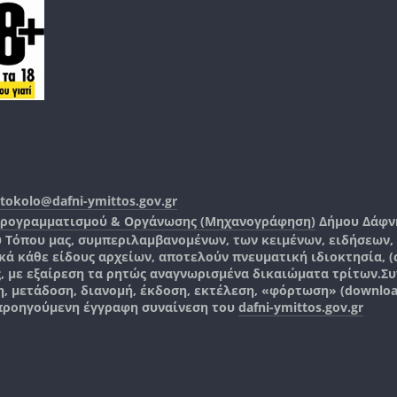
tokolo@dafni-ymittos.gov.gr
Προγραμματισμού & Οργάνωσης (Μηχανογράφηση)
Δήμου Δάφν
ύ Τόπου μας, συμπεριλαμβανομένων, των κειμένων, ειδήσεων
 κάθε είδους αρχείων, αποτελούν πνευματική ιδιοκτησία, (co
ς, με εξαίρεση τα ρητώς αναγνωρισμένα δικαιώματα τρίτων.
Συ
, μετάδοση, διανομή, έκδοση, εκτέλεση, «φόρτωση» (downlo
 προηγούμενη έγγραφη συναίνεση του
dafni-ymittos.gov.gr