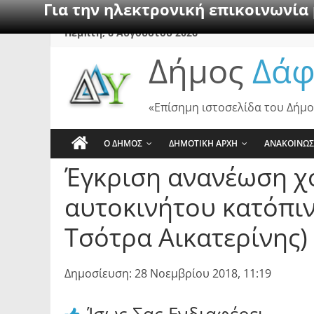
Για την ηλεκτρονική επικοινωνία
Skip
Πέμπτη, 6 Αυγούστου 2026
to
Δήμος
Δάφ
content
«Επίσημη ιστοσελίδα του Δήμο
Ο ΔΗΜΟΣ
ΔΗΜΟΤΙΚΗ ΑΡΧΗ
ΑΝΑΚΟΙΝΩΣ
Έγκριση ανανέωση χ
αυτοκινήτου κατόπιν
Τσότρα Αικατερίνης)
Δημοσίευση: 28 Νοεμβρίου 2018, 11:19