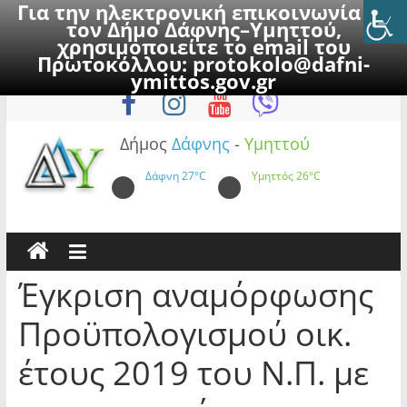
Για την ηλεκτρονική επικοινωνία με
τον Δήμο Δάφνης–Υμηττού,
χρησιμοποιείτε το email του
Πρωτοκόλλου:
protokolo@dafni-
Skip
Δευτέρα, 10 Αυγούστου 2026
ymittos.gov.gr
to
content
Δήμος
Δάφνης
-
Υμηττού
Δάφνη
27°C
Υμηττός
26°C
Έγκριση αναμόρφωσης
Προϋπολογισμού οικ.
έτους 2019 του Ν.Π. με