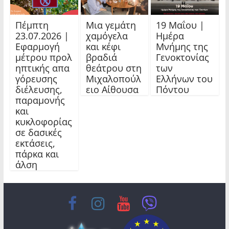
Πέμπτη
Μια γεμάτη
19 Μαΐου |
23.07.2026 |
χαμόγελα
Ημέρα
Εφαρμογή
και κέφι
Μνήμης της
μέτρου προλ
βραδιά
Γενοκτονίας
ηπτικής απα
θεάτρου στη
των
γόρευσης
Μιχαλοπούλ
Ελλήνων του
διέλευσης,
ειο Αίθουσα
Πόντου
παραμονής
και
κυκλοφορίας
σε δασικές
εκτάσεις,
πάρκα και
άλση