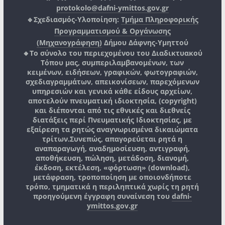
protokolo@dafni-ymittos.gov.gr
🔹Σχεδιασμός-Υλοποίηση:
Τμήμα Πληροφορικής
Προγραμματισμού & Οργάνωσης
(Μηχανογράφηση)
Δήμου Δάφνης-Υμηττού
🔸Το σύνολο του περιεχομένου του Διαδικτυακού
Τόπου μας, συμπεριλαμβανομένων, των
κειμένων, ειδήσεων, γραφικών, φωτογραφιών,
σχεδιαγραμμάτων, απεικονίσεων, παρεχόμενων
υπηρεσιών και γενικά κάθε είδους αρχείων,
αποτελούν πνευματική ιδιοκτησία, (copyright)
και διέπονται από τις εθνικές και διεθνείς
διατάξεις περί Πνευματικής Ιδιοκτησίας, με
εξαίρεση τα ρητώς αναγνωρισμένα δικαιώματα
τρίτων.
Συνεπώς, απαγορεύεται ρητά η
αναπαραγωγή, αναδημοσίευση, αντιγραφή,
αποθήκευση, πώληση, μετάδοση, διανομή,
έκδοση, εκτέλεση, «φόρτωση» (download),
μετάφραση, τροποποίηση με οποιονδήποτε
τρόπο, τμηματικά η περιληπτικά χωρίς τη ρητή
προηγούμενη έγγραφη συναίνεση του
dafni-
ymittos.gov.gr