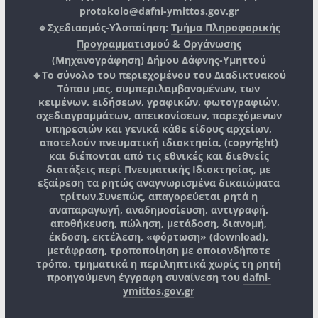
protokolo@dafni-ymittos.gov.gr
🔹Σχεδιασμός-Υλοποίηση:
Τμήμα Πληροφορικής
Προγραμματισμού & Οργάνωσης
(Μηχανογράφηση)
Δήμου Δάφνης-Υμηττού
🔸Το σύνολο του περιεχομένου του Διαδικτυακού
Τόπου μας, συμπεριλαμβανομένων, των
κειμένων, ειδήσεων, γραφικών, φωτογραφιών,
σχεδιαγραμμάτων, απεικονίσεων, παρεχόμενων
υπηρεσιών και γενικά κάθε είδους αρχείων,
αποτελούν πνευματική ιδιοκτησία, (copyright)
και διέπονται από τις εθνικές και διεθνείς
διατάξεις περί Πνευματικής Ιδιοκτησίας, με
εξαίρεση τα ρητώς αναγνωρισμένα δικαιώματα
τρίτων.
Συνεπώς, απαγορεύεται ρητά η
αναπαραγωγή, αναδημοσίευση, αντιγραφή,
αποθήκευση, πώληση, μετάδοση, διανομή,
έκδοση, εκτέλεση, «φόρτωση» (download),
μετάφραση, τροποποίηση με οποιονδήποτε
τρόπο, τμηματικά η περιληπτικά χωρίς τη ρητή
προηγούμενη έγγραφη συναίνεση του
dafni-
ymittos.gov.gr