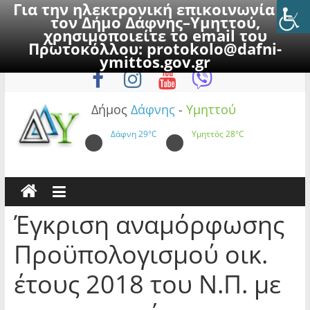
Για την ηλεκτρονική επικοινωνία με
τον Δήμο Δάφνης–Υμηττού,
χρησιμοποιείτε το email του
Πρωτοκόλλου:
protokolo@dafni-
Skip
Τετάρτη, 5 Αυγούστου 2026
ymittos.gov.gr
to
content
Δήμος
Δάφνης
-
Υμηττού
Δάφνη
29°C
Υμηττός
28°C
Έγκριση αναμόρφωσης
Προϋπολογισμού οικ.
έτους 2018 του Ν.Π. με