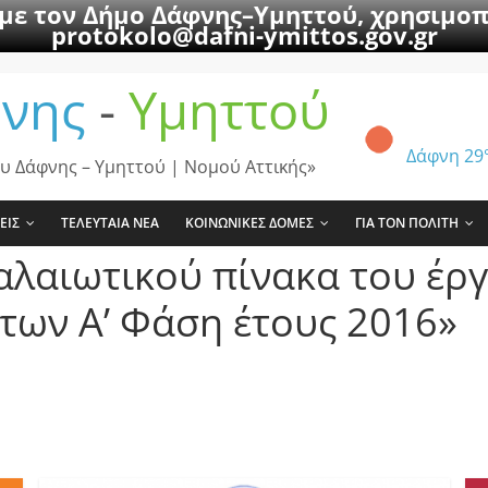
 με τον Δήμο Δάφνης–Υμηττού, χρησιμοπ
protokolo@dafni-ymittos.gov.gr
νης
-
Υμηττού
Δάφνη
29
υ Δάφνης – Υμηττού | Νομού Αττικής»
ΕΙΣ
ΤΕΛΕΥΤΑΙΑ ΝΕΑ
ΚΟΙΝΩΝΙΚΕΣ ΔΟΜΕΣ
ΓΙΑ ΤΟΝ ΠΟΛΙΤΗ
αλαιωτικού πίνακα του έρ
των Α’ Φάση έτους 2016»