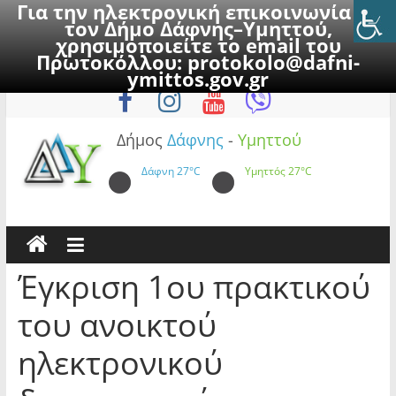
Για την ηλεκτρονική επικοινωνία με
τον Δήμο Δάφνης–Υμηττού,
χρησιμοποιείτε το email του
Πρωτοκόλλου:
protokolo@dafni-
Skip
Πέμπτη, 6 Αυγούστου 2026
ymittos.gov.gr
to
content
Δήμος
Δάφνης
-
Υμηττού
Δάφνη
27°C
Υμηττός
27°C
Έγκριση 1ου πρακτικού
του ανοικτού
ηλεκτρονικού