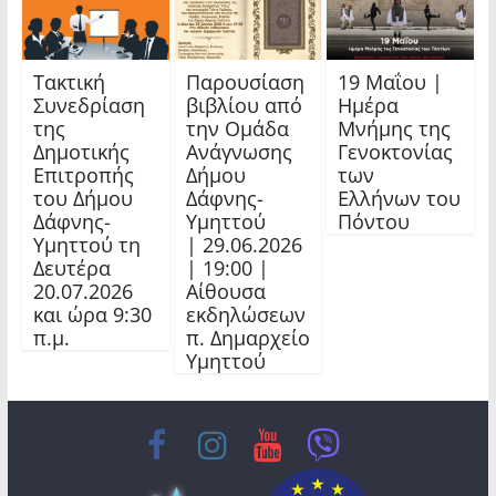
Τακτική
Παρουσίαση
19 Μαΐου |
Συνεδρίαση
βιβλίου από
Ημέρα
της
την Ομάδα
Μνήμης της
Δημοτικής
Ανάγνωσης
Γενοκτονίας
Επιτροπής
Δήμου
των
του Δήμου
Δάφνης-
Ελλήνων του
Δάφνης-
Υμηττού
Πόντου
Υμηττού τη
| 29.06.2026
Δευτέρα
| 19:00 |
20.07.2026
Αίθουσα
και ώρα 9:30
εκδηλώσεων
π.μ.
π. Δημαρχείο
Υμηττού