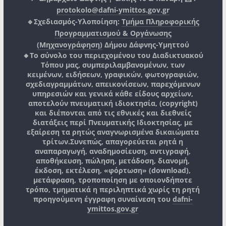
protokolo@dafni-ymittos.gov.gr
🔹Σχεδιασμός-Υλοποίηση:
Τμήμα Πληροφορικής
Προγραμματισμού & Οργάνωσης
(Μηχανογράφηση)
Δήμου Δάφνης-Υμηττού
🔸Το σύνολο του περιεχομένου του Διαδικτυακού
Τόπου μας, συμπεριλαμβανομένων, των
κειμένων, ειδήσεων, γραφικών, φωτογραφιών,
σχεδιαγραμμάτων, απεικονίσεων, παρεχόμενων
υπηρεσιών και γενικά κάθε είδους αρχείων,
αποτελούν πνευματική ιδιοκτησία, (copyright)
και διέπονται από τις εθνικές και διεθνείς
διατάξεις περί Πνευματικής Ιδιοκτησίας, με
εξαίρεση τα ρητώς αναγνωρισμένα δικαιώματα
τρίτων.
Συνεπώς, απαγορεύεται ρητά η
αναπαραγωγή, αναδημοσίευση, αντιγραφή,
αποθήκευση, πώληση, μετάδοση, διανομή,
έκδοση, εκτέλεση, «φόρτωση» (download),
μετάφραση, τροποποίηση με οποιονδήποτε
τρόπο, τμηματικά η περιληπτικά χωρίς τη ρητή
προηγούμενη έγγραφη συναίνεση του
dafni-
ymittos.gov.gr