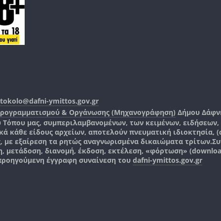
tokolo@dafni-ymittos.gov.gr
Προγραμματισμού & Οργάνωσης (Μηχανογράφηση)
Δήμου Δάφν
ύ Τόπου μας, συμπεριλαμβανομένων, των κειμένων, ειδήσεων
 κάθε είδους αρχείων, αποτελούν πνευματική ιδιοκτησία, (co
ς, με εξαίρεση τα ρητώς αναγνωρισμένα δικαιώματα τρίτων.
Συ
, μετάδοση, διανομή, έκδοση, εκτέλεση, «φόρτωση» (downlo
 προηγούμενη έγγραφη συναίνεση του
dafni-ymittos.gov.gr