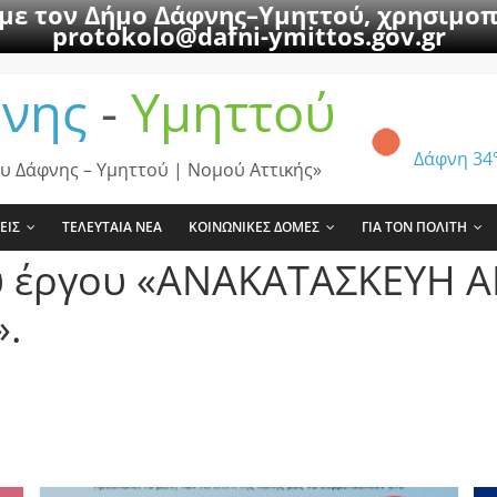
 με τον Δήμο Δάφνης–Υμηττού, χρησιμοπ
protokolo@dafni-ymittos.gov.gr
νης
-
Υμηττού
Δάφνη
34
υ Δάφνης – Υμηττού | Νομού Αττικής»
ΕΙΣ
ΤΕΛΕΥΤΑΙΑ ΝΕΑ
ΚΟΙΝΩΝΙΚΕΣ ΔΟΜΕΣ
ΓΙΑ ΤΟΝ ΠΟΛΙΤΗ
υ έργου «ΑΝΑΚΑΤΑΣΚΕΥΗ 
.