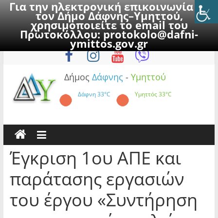
Για την ηλεκτρονική επικοινωνία με
τον Δήμο Δάφνης–Υμηττού,
χρησιμοποιείτε το email του
Πρωτοκόλλου:
protokolo@dafni-
Skip
Σάββατο, 8 Αυγούστου 2026
ymittos.gov.gr
to
content
Δήμος
Δάφνης
-
Υμηττού
Δάφνη
33°C
Υμηττός
33°C
Έγκριση 1ου ΑΠΕ και
παράτασης εργασιών
του έργου «Συντήρηση