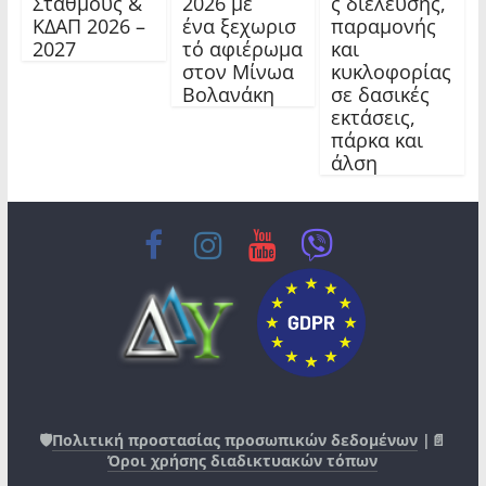
Σταθμούς &
2026 με
ς διέλευσης,
ΚΔΑΠ 2026 –
ένα ξεχωρισ
παραμονής
2027
τό αφιέρωμα
και
στον Μίνωα
κυκλοφορίας
Βολανάκη
σε δασικές
εκτάσεις,
πάρκα και
άλση
🛡️
Πολιτική προστασίας προσωπικών δεδομένων
|📄
Όροι χρήσης διαδικτυακών τόπων