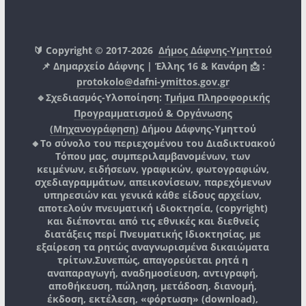
🔰 Copyright © 2017-2026
Δήμος Δάφνης-Υμηττού
📌 Δημαρχείο Δάφνης | Έλλης 16 & Κανάρη 📩 :
protokolo@dafni-ymittos.gov.gr
🔹Σχεδιασμός-Υλοποίηση:
Τμήμα Πληροφορικής
Προγραμματισμού & Οργάνωσης
(Μηχανογράφηση)
Δήμου Δάφνης-Υμηττού
🔸Το σύνολο του περιεχομένου του Διαδικτυακού
Τόπου μας, συμπεριλαμβανομένων, των
κειμένων, ειδήσεων, γραφικών, φωτογραφιών,
σχεδιαγραμμάτων, απεικονίσεων, παρεχόμενων
υπηρεσιών και γενικά κάθε είδους αρχείων,
αποτελούν πνευματική ιδιοκτησία, (copyright)
και διέπονται από τις εθνικές και διεθνείς
διατάξεις περί Πνευματικής Ιδιοκτησίας, με
εξαίρεση τα ρητώς αναγνωρισμένα δικαιώματα
τρίτων.
Συνεπώς, απαγορεύεται ρητά η
αναπαραγωγή, αναδημοσίευση, αντιγραφή,
αποθήκευση, πώληση, μετάδοση, διανομή,
έκδοση, εκτέλεση, «φόρτωση» (download),