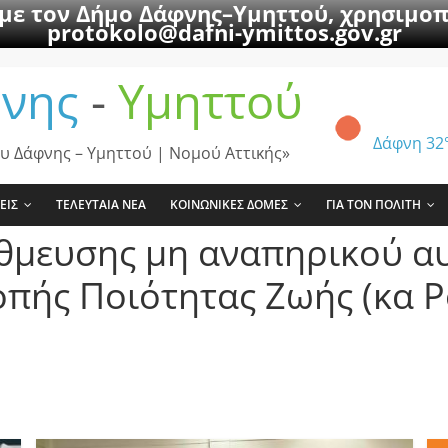
 με τον Δήμο Δάφνης–Υμηττού, χρησιμοπ
protokolo@dafni-ymittos.gov.gr
νης
-
Υμηττού
Δάφνη
32
υ Δάφνης – Υμηττού | Νομού Αττικής»
ΕΙΣ
ΤΕΛΕΥΤΑΙΑ ΝΕΑ
ΚΟΙΝΩΝΙΚΕΣ ΔΟΜΕΣ
ΓΙΑ ΤΟΝ ΠΟΛΙΤΗ
θμευσης μη αναπηρικού αυ
οπής Ποιότητας Ζωής (κα 