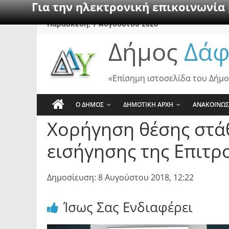
Για την ηλεκτρονική επικοινωνία
Skip
Παρασκευή, 7 Αυγούστου 2026
to
Δήμος
Δάφ
content
«Επίσημη ιστοσελίδα του Δήμο
Ο ΔΗΜΟΣ
ΔΗΜΟΤΙΚΗ ΑΡΧΗ
ΑΝΑΚΟΙΝΩΣ
Χορήγηση θέσης στά
εισήγησης της Επιτρ
Δημοσίευση: 8 Αυγούστου 2018, 12:22
Ίσως Σας Ενδιαφέρει