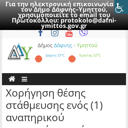
Για την ηλεκτρονική επικοινωνία με
τον Δήμο Δάφνης–Υμηττού,
χρησιμοποιείτε το email του
Πρωτοκόλλου:
protokolo@dafni-
Skip
Δευτέρα, 10 Αυγούστου 2026
ymittos.gov.gr
to
content
Δήμος
Δάφνης
-
Υμηττού
Δάφνη
33°C
Υμηττός
32°C
Χορήγηση θέσης
στάθμευσης ενός (1)
αναπηρικού