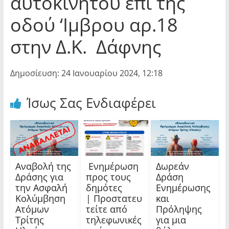
αυτοκινήτου επί της
οδού ‘Ιμβρου αρ.18
στην Δ.Κ. Δάφνης
Δημοσίευση: 24 Ιανουαρίου 2024, 12:18
Ίσως Σας Ενδιαφέρει
Αναβολή της
Ενημέρωση
Δωρεάν
Δράσης για
προς τους
Δράση
την Ασφαλή
δημότες
Ενημέρωσης
Κολύμβηση
| Προστατευ
και
Ατόμων
τείτε από
Πρόληψης
Τρίτης
τηλεφωνικές
για μια