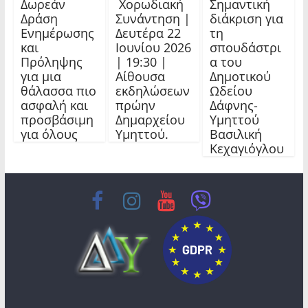
Δωρεάν
Χορωδιακή
Σημαντική
Δράση
Συνάντηση |
διάκριση για
Ενημέρωσης
Δευτέρα 22
τη
και
Ιουνίου 2026
σπουδάστρι
Πρόληψης
| 19:30 |
α του
για μια
Αίθουσα
Δημοτικού
θάλασσα πιο
εκδηλώσεων
Ωδείου
ασφαλή και
πρώην
Δάφνης-
προσβάσιμη
Δημαρχείου
Υμηττού
για όλους
Υμηττού.
Βασιλική
Κεχαγιόγλου