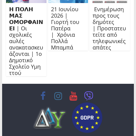
𝝜 𝝥𝝤𝝠𝝜
21 Ιουνίου
Ενημέρωση
𝝡𝝖𝝨
2026 |
προς τους
𝝤𝝡𝝤𝝦𝝫𝝖𝝞𝝢
Γιορτή του
δημότες
𝝚𝝞 | Οι
Πατέρα
| Προστατευ
σχολικές
| Χρόνια
τείτε από
αυλές
Πολλά
τηλεφωνικές
ανακατασκευ
Μπαμπά
απάτες
άζονται | 1ο
Δημοτικό
Σχολείο Υμη
ττού