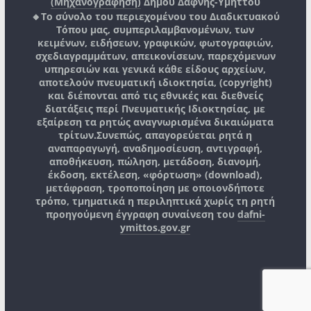
(Μηχανογράφηση)
Δήμου Δάφνης-Υμηττού
🔸Το σύνολο του περιεχομένου του Διαδικτυακού
Τόπου μας, συμπεριλαμβανομένων, των
κειμένων, ειδήσεων, γραφικών, φωτογραφιών,
σχεδιαγραμμάτων, απεικονίσεων, παρεχόμενων
υπηρεσιών και γενικά κάθε είδους αρχείων,
αποτελούν πνευματική ιδιοκτησία, (copyright)
και διέπονται από τις εθνικές και διεθνείς
διατάξεις περί Πνευματικής Ιδιοκτησίας, με
εξαίρεση τα ρητώς αναγνωρισμένα δικαιώματα
τρίτων.
Συνεπώς, απαγορεύεται ρητά η
αναπαραγωγή, αναδημοσίευση, αντιγραφή,
αποθήκευση, πώληση, μετάδοση, διανομή,
έκδοση, εκτέλεση, «φόρτωση» (download),
μετάφραση, τροποποίηση με οποιονδήποτε
τρόπο, τμηματικά η περιληπτικά χωρίς τη ρητή
προηγούμενη έγγραφη συναίνεση του
dafni-
ymittos.gov.gr