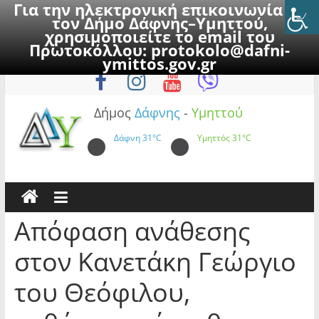
Για την ηλεκτρονική επικοινωνία με
τον Δήμο Δάφνης–Υμηττού,
χρησιμοποιείτε το email του
Πρωτοκόλλου:
protokolo@dafni-
Skip
Σάββατο, 8 Αυγούστου 2026
ymittos.gov.gr
to
content
Δήμος
Δάφνης
-
Υμηττού
Δάφνη
31°C
Υμηττός
31°C
Απόφαση ανάθεσης
στον Κανετάκη Γεώργιο
του Θεόφιλου,