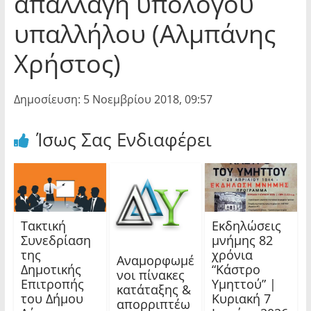
απαλλαγή υπόλογου
υπαλλήλου (Αλμπάνης
Χρήστος)
Δημοσίευση: 5 Νοεμβρίου 2018, 09:57
Ίσως Σας Ενδιαφέρει
Τακτική
Εκδηλώσεις
Συνεδρίαση
μνήμης 82
της
χρόνια
Αναμορφωμέ
Δημοτικής
“Κάστρο
νοι πίνακες
Επιτροπής
Υμηττού” |
κατάταξης &
του Δήμου
Κυριακή 7
απορριπτέω