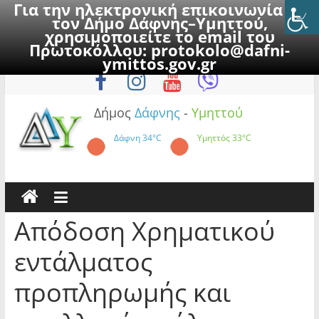
Για την ηλεκτρονική επικοινωνία με
τον Δήμο Δάφνης–Υμηττού,
χρησιμοποιείτε το email του
Πρωτοκόλλου:
protokolo@dafni-
Skip
Πέμπτη, 6 Αυγούστου 2026
ymittos.gov.gr
to
content
Δήμος
Δάφνης
-
Υμηττού
Δάφνη
34°C
Υμηττός
33°C
Απόδοση Χρηματικού
εντάλματος
προπληρωμής και