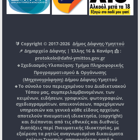
🔰 Copyright © 2017-2026
Δήμος Δάφνης-Υμηττού
📌 Δημαρχείο Δάφνης | Έλλης 16 & Κανάρη 📩 :
protokolo@dafni-ymittos.gov.gr
🔹Σχεδιασμός-Υλοποίηση:
Τμήμα Πληροφορικής
Προγραμματισμού & Οργάνωσης
(Μηχανογράφηση)
Δήμου Δάφνης-Υμηττού
🔸Το σύνολο του περιεχομένου του Διαδικτυακού
Τόπου μας, συμπεριλαμβανομένων, των
κειμένων, ειδήσεων, γραφικών, φωτογραφιών,
σχεδιαγραμμάτων, απεικονίσεων, παρεχόμενων
υπηρεσιών και γενικά κάθε είδους αρχείων,
αποτελούν πνευματική ιδιοκτησία, (copyright)
και διέπονται από τις εθνικές και διεθνείς
διατάξεις περί Πνευματικής Ιδιοκτησίας, με
εξαίρεση τα ρητώς αναγνωρισμένα δικαιώματα
τρίτων.
Συνεπώς, απαγορεύεται ρητά η