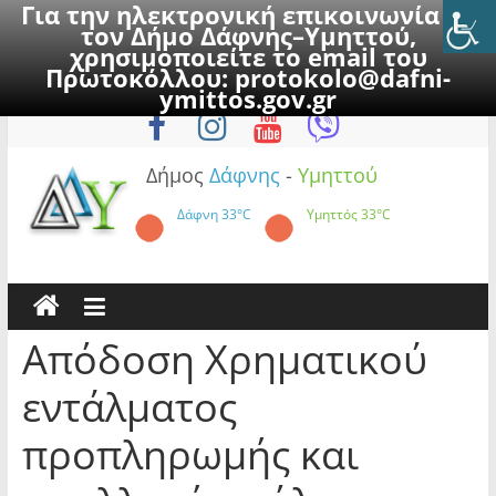
Για την ηλεκτρονική επικοινωνία με
τον Δήμο Δάφνης–Υμηττού,
χρησιμοποιείτε το email του
Πρωτοκόλλου:
protokolo@dafni-
Skip
Σάββατο, 8 Αυγούστου 2026
ymittos.gov.gr
to
content
Δήμος
Δάφνης
-
Υμηττού
Δάφνη
33°C
Υμηττός
33°C
Απόδοση Χρηματικού
εντάλματος
προπληρωμής και