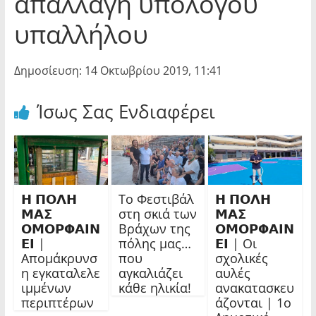
απαλλαγή υπόλογου
υπαλλήλου
Δημοσίευση: 14 Οκτωβρίου 2019, 11:41
Ίσως Σας Ενδιαφέρει
𝝜 𝝥𝝤𝝠𝝜
Το Φεστιβάλ
𝝜 𝝥𝝤𝝠𝝜
𝝡𝝖𝝨
στη σκιά των
𝝡𝝖𝝨
𝝤𝝡𝝤𝝦𝝫𝝖𝝞𝝢
Βράχων της
𝝤𝝡𝝤𝝦𝝫𝝖𝝞𝝢
𝝚𝝞 |
πόλης μας…
𝝚𝝞 | Οι
Απομάκρυνσ
που
σχολικές
η εγκαταλελε
αγκαλιάζει
αυλές
ιμμένων
κάθε ηλικία!
ανακατασκευ
περιπτέρων
άζονται | 1ο