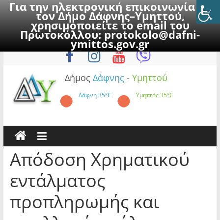
Για την ηλεκτρονική επικοινωνία με
τον Δήμο Δάφνης–Υμηττού,
χρησιμοποιείτε το email του
Πρωτοκόλλου:
protokolo@dafni-
Skip
Σάββατο, 8 Αυγούστου 2026
ymittos.gov.gr
to
content
Δήμος
Δάφνης
-
Υμηττού
Δάφνη
35°C
Υμηττός
35°C
Απόδοση Χρηματικού
εντάλματος
προπληρωμής και