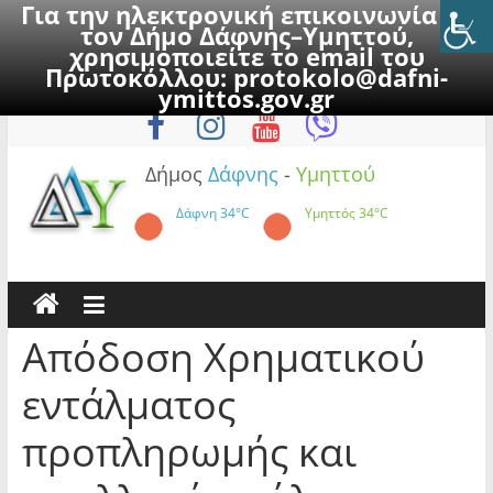
Για την ηλεκτρονική επικοινωνία με
τον Δήμο Δάφνης–Υμηττού,
χρησιμοποιείτε το email του
Πρωτοκόλλου:
protokolo@dafni-
Skip
Παρασκευή, 7 Αυγούστου 2026
ymittos.gov.gr
to
content
Δήμος
Δάφνης
-
Υμηττού
Δάφνη
34°C
Υμηττός
34°C
Απόδοση Χρηματικού
εντάλματος
προπληρωμής και