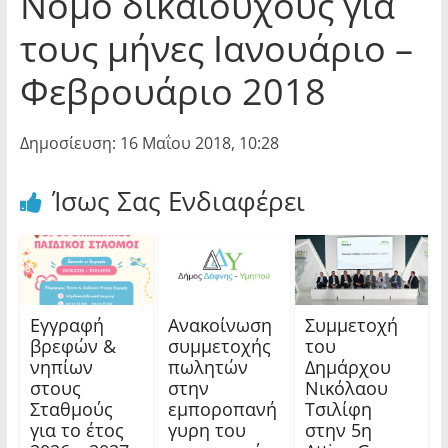
Νόμο δικαιούχους για
τους μήνες Ιανουάριο –
Φεβρουάριο 2018
Δημοσίευση: 16 Μαΐου 2018, 10:28
Ίσως Σας Ενδιαφέρει
Εγγραφή
Ανακοίνωση
Συμμετοχή
βρεφών &
συμμετοχής
του
νηπίων
πωλητών
Δημάρχου
στους
στην
Νικόλαου
Σταθμούς
εμποροπανή
Τσιλίφη
για το έτος
γυρη του
στην 5η