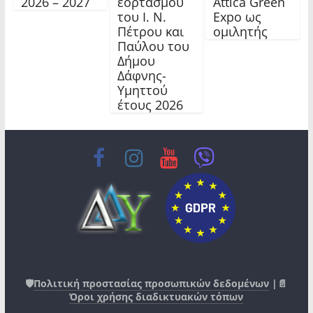
2026 – 2027
εορτασμού
Attica Green
του Ι. Ν.
Expo ως
Πέτρου και
ομιλητής
Παύλου του
Δήμου
Δάφνης-
Υμηττού
έτους 2026
🛡️
Πολιτική προστασίας προσωπικών δεδομένων
|📄
Όροι χρήσης διαδικτυακών τόπων