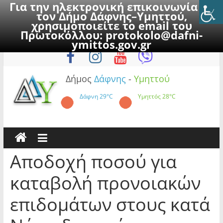
Για την ηλεκτρονική επικοινωνία με
τον Δήμο Δάφνης–Υμηττού,
χρησιμοποιείτε το email του
Πρωτοκόλλου:
protokolo@dafni-
Skip
Σάββατο, 8 Αυγούστου 2026
ymittos.gov.gr
to
content
Δήμος
Δάφνης
-
Υμηττού
Δάφνη
29°C
Υμηττός
28°C
Αποδοχή ποσού για
καταβολή προνοιακών
επιδομάτων στους κατά