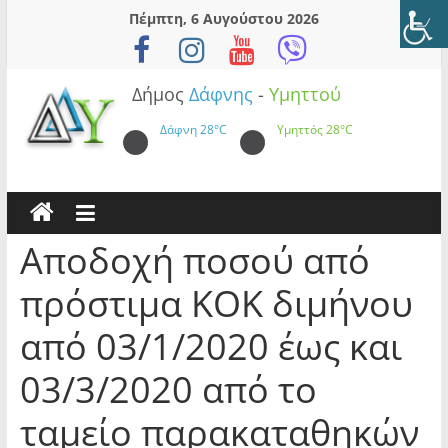
Skip
Πέμπτη, 6 Αυγούστου 2026
to
content
Δήμος
Δάφνης
-
Υμηττού
Δάφνη
28°C
Υμηττός
28°C
Αποδοχή ποσού από
πρόστιμα ΚΟΚ διμήνου
από 03/1/2020 έως και
03/3/2020 από το
ταμείο παρακαταθηκών