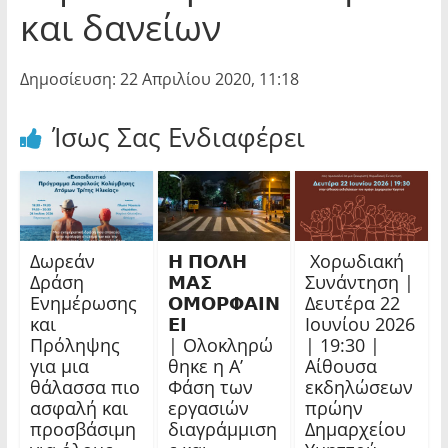
και δανείων
Δημοσίευση: 22 Απριλίου 2020, 11:18
Ίσως Σας Ενδιαφέρει
Δωρεάν
𝝜 𝝥𝝤𝝠𝝜
Χορωδιακή
Δράση
𝝡𝝖𝝨
Συνάντηση |
Ενημέρωσης
𝝤𝝡𝝤𝝦𝝫𝝖𝝞𝝢
Δευτέρα 22
και
𝝚𝝞
Ιουνίου 2026
Πρόληψης
| Ολοκληρώ
| 19:30 |
για μια
θηκε η Α’
Αίθουσα
θάλασσα πιο
Φάση των
εκδηλώσεων
ασφαλή και
εργασιών
πρώην
προσβάσιμη
διαγράμμιση
Δημαρχείου