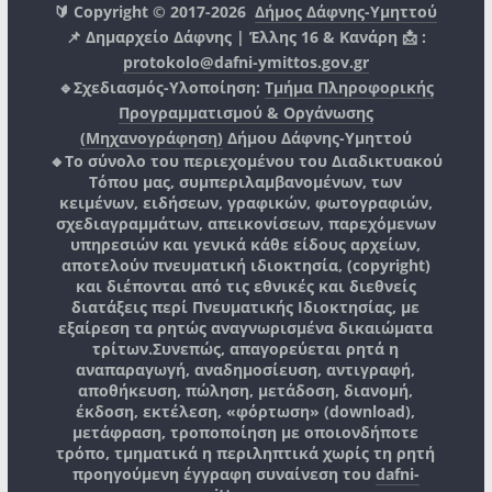
🔰 Copyright © 2017-2026
Δήμος Δάφνης-Υμηττού
📌 Δημαρχείο Δάφνης | Έλλης 16 & Κανάρη 📩 :
protokolo@dafni-ymittos.gov.gr
🔹Σχεδιασμός-Υλοποίηση:
Τμήμα Πληροφορικής
Προγραμματισμού & Οργάνωσης
(Μηχανογράφηση)
Δήμου Δάφνης-Υμηττού
🔸Το σύνολο του περιεχομένου του Διαδικτυακού
Τόπου μας, συμπεριλαμβανομένων, των
κειμένων, ειδήσεων, γραφικών, φωτογραφιών,
σχεδιαγραμμάτων, απεικονίσεων, παρεχόμενων
υπηρεσιών και γενικά κάθε είδους αρχείων,
αποτελούν πνευματική ιδιοκτησία, (copyright)
και διέπονται από τις εθνικές και διεθνείς
διατάξεις περί Πνευματικής Ιδιοκτησίας, με
εξαίρεση τα ρητώς αναγνωρισμένα δικαιώματα
τρίτων.
Συνεπώς, απαγορεύεται ρητά η
αναπαραγωγή, αναδημοσίευση, αντιγραφή,
αποθήκευση, πώληση, μετάδοση, διανομή,
έκδοση, εκτέλεση, «φόρτωση» (download),
μετάφραση, τροποποίηση με οποιονδήποτε
τρόπο, τμηματικά η περιληπτικά χωρίς τη ρητή
προηγούμενη έγγραφη συναίνεση του
dafni-