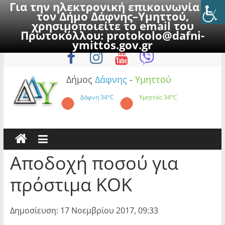
Για την ηλεκτρονική επικοινωνία με
τον Δήμο Δάφνης–Υμηττού,
χρησιμοποιείτε το email του
Πρωτοκόλλου:
protokolo@dafni-
Skip
Παρασκευή, 7 Αυγούστου 2026
ymittos.gov.gr
to
content
Δήμος
Δάφνης
-
Υμηττού
Δάφνη
34°C
Υμηττός
34°C
Αποδοχή ποσού για
πρόστιμα ΚΟΚ
Δημοσίευση: 17 Νοεμβρίου 2017, 09:33