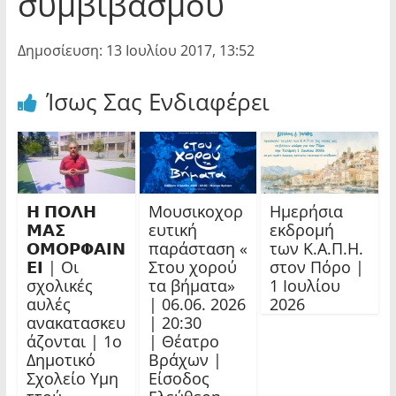
συμβιβασμού
Δημοσίευση: 13 Ιουλίου 2017, 13:52
Ίσως Σας Ενδιαφέρει
𝝜 𝝥𝝤𝝠𝝜
Μουσικοχορ
Ημερήσια
𝝡𝝖𝝨
ευτική
εκδρομή
𝝤𝝡𝝤𝝦𝝫𝝖𝝞𝝢
παράσταση «
των Κ.Α.Π.Η.
𝝚𝝞 | Οι
Στου χορού
στον Πόρο |
σχολικές
τα βήματα»
1 Ιουλίου
αυλές
| 06.06. 2026
2026
ανακατασκευ
| 20:30
άζονται | 1ο
| Θέατρο
Δημοτικό
Βράχων |
Σχολείο Υμη
Είσοδος