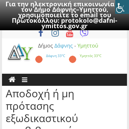
Για την ηλεκτρονική επικοινωνία με
τον Δήμο Δάφνης–Υμηττού,
χρησιμοποιείτε το email του
Πρωτοκόλλου:
protokolo@dafni-
Skip
Δευτέρα, 10 Αυγούστου 2026
ymittos.gov.gr
to
content
Δήμος
Δάφνης
-
Υμηττού
Δάφνη
33°C
Υμηττός
33°C
Αποδοχή ή μη
πρότασης
εξωδικαστικού