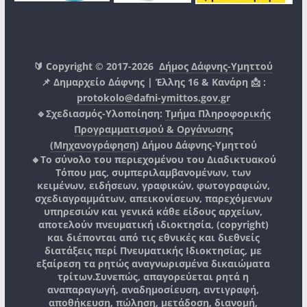
🔰 Copyright © 2017-2026
Δήμος Δάφνης-Υμηττού
📌 Δημαρχείο Δάφνης | Έλλης 16 & Κανάρη 📩 :
protokolo@dafni-ymittos.gov.gr
🔹Σχεδιασμός-Υλοποίηση:
Τμήμα Πληροφορικής
Προγραμματισμού & Οργάνωσης
(Μηχανογράφηση)
Δήμου Δάφνης-Υμηττού
🔸Το σύνολο του περιεχομένου του Διαδικτυακού
Τόπου μας, συμπεριλαμβανομένων, των
κειμένων, ειδήσεων, γραφικών, φωτογραφιών,
σχεδιαγραμμάτων, απεικονίσεων, παρεχόμενων
υπηρεσιών και γενικά κάθε είδους αρχείων,
αποτελούν πνευματική ιδιοκτησία, (copyright)
και διέπονται από τις εθνικές και διεθνείς
διατάξεις περί Πνευματικής Ιδιοκτησίας, με
εξαίρεση τα ρητώς αναγνωρισμένα δικαιώματα
τρίτων.
Συνεπώς, απαγορεύεται ρητά η
αναπαραγωγή, αναδημοσίευση, αντιγραφή,
αποθήκευση, πώληση, μετάδοση, διανομή,