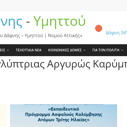
νης
-
Υμηττού
Δάφνη
34
υ Δάφνης – Υμηττού | Νομού Αττικής»
ΕΙΣ
ΤΕΛΕΥΤΑΙΑ ΝΕΑ
ΚΟΙΝΩΝΙΚΕΣ ΔΟΜΕΣ
ΓΙΑ ΤΟΝ ΠΟΛΙΤΗ
γλύπτριας Αργυρώς Καρύμ