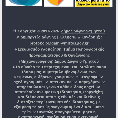
🔰 Copyright © 2017-2026
Δήμος Δάφνης-Υμηττού
📌 Δημαρχείο Δάφνης | Έλλης 16 & Κανάρη 📩 :
protokolo@dafni-ymittos.gov.gr
🔹Σχεδιασμός-Υλοποίηση:
Τμήμα Πληροφορικής
Προγραμματισμού & Οργάνωσης
(Μηχανογράφηση)
Δήμου Δάφνης-Υμηττού
🔸Το σύνολο του περιεχομένου του Διαδικτυακού
Τόπου μας, συμπεριλαμβανομένων, των
κειμένων, ειδήσεων, γραφικών, φωτογραφιών,
σχεδιαγραμμάτων, απεικονίσεων, παρεχόμενων
υπηρεσιών και γενικά κάθε είδους αρχείων,
αποτελούν πνευματική ιδιοκτησία, (copyright)
και διέπονται από τις εθνικές και διεθνείς
διατάξεις περί Πνευματικής Ιδιοκτησίας, με
εξαίρεση τα ρητώς αναγνωρισμένα δικαιώματα
τρίτων.
Συνεπώς, απαγορεύεται ρητά η
αναπαραγωγή, αναδημοσίευση, αντιγραφή,