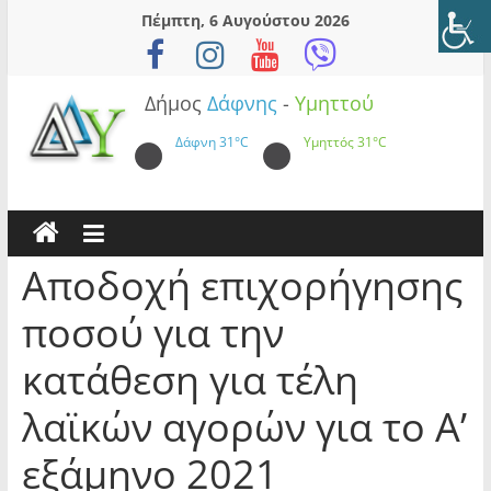
Skip
Πέμπτη, 6 Αυγούστου 2026
to
content
Δήμος
Δάφνης
-
Υμηττού
Δάφνη
31°C
Υμηττός
31°C
Αποδοχή επιχορήγησης
ποσού για την
κατάθεση για τέλη
λαϊκών αγορών για το Α’
εξάμηνο 2021