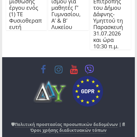
μίσθωσης
ισμού για
Επιτροπής
έργου ενός
μαθητές Γ’
του Δήμου
(1) ΤΕ
Γυμνασίου,
Δάφνης-
Φυσιοθεραπ
Α’ & Β’
Υμηττού τη
ευτή
Λυκείου
Παρασκευή
31.07.2026
και ώρα
10:30 π.μ.
🛡️
Πολιτική προστασίας προσωπικών δεδομένων
|📄
Όροι χρήσης διαδικτυακών τόπων