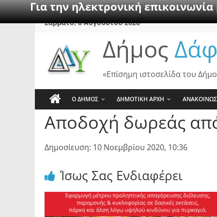
Για την ηλεκτρονική επικοινωνία
Skip
Σάββατο, 8 Αυγούστου 2026
to
Δήμος
Δάφ
content
«Επίσημη ιστοσελίδα του Δήμο
Ο ΔΗΜΟΣ
ΔΗΜΟΤΙΚΗ ΑΡΧΗ
ΑΝΑΚΟΙΝΩΣ
Αποδοχή δωρεάς από
Δημοσίευση: 10 Νοεμβρίου 2020, 10:36
Ίσως Σας Ενδιαφέρει