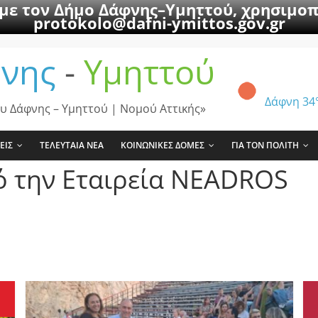
 με τον Δήμο Δάφνης–Υμηττού, χρησιμοπ
protokolo@dafni-ymittos.gov.gr
νης
-
Υμηττού
Δάφνη
34
υ Δάφνης – Υμηττού | Νομού Αττικής»
ΕΙΣ
ΤΕΛΕΥΤΑΙΑ ΝΕΑ
ΚΟΙΝΩΝΙΚΕΣ ΔΟΜΕΣ
ΓΙΑ ΤΟΝ ΠΟΛΙΤΗ
 την Εταιρεία NEADROS