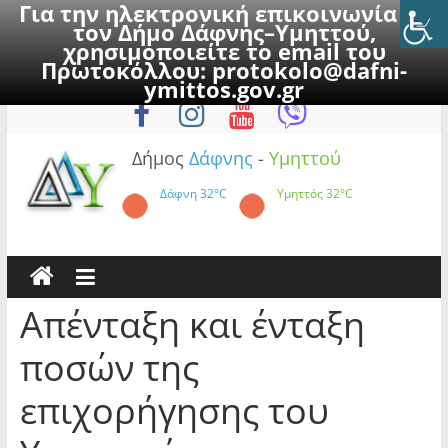
Για την ηλεκτρονική επικοινωνία με
τον Δήμο Δάφνης–Υμηττού,
χρησιμοποιείτε το email του
Πρωτοκόλλου:
protokolo@dafni-
Skip
Παρασκευή, 7 Αυγούστου 2026
ymittos.gov.gr
to
content
Δήμος
Δάφνης
-
Υμηττού
Δάφνη
32°C
Υμηττός
32°C
Απένταξη και ένταξη
ποσών της
επιχορήγησης του