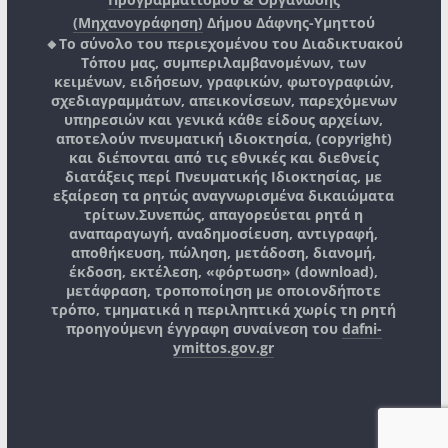
(Μηχανογράφηση)
Δήμου Δάφνης-Υμηττού
🔸Το σύνολο του περιεχομένου του Διαδικτυακού
Τόπου μας, συμπεριλαμβανομένων, των
κειμένων, ειδήσεων, γραφικών, φωτογραφιών,
σχεδιαγραμμάτων, απεικονίσεων, παρεχόμενων
υπηρεσιών και γενικά κάθε είδους αρχείων,
αποτελούν πνευματική ιδιοκτησία, (copyright)
και διέπονται από τις εθνικές και διεθνείς
διατάξεις περί Πνευματικής Ιδιοκτησίας, με
εξαίρεση τα ρητώς αναγνωρισμένα δικαιώματα
τρίτων.
Συνεπώς, απαγορεύεται ρητά η
αναπαραγωγή, αναδημοσίευση, αντιγραφή,
αποθήκευση, πώληση, μετάδοση, διανομή,
έκδοση, εκτέλεση, «φόρτωση» (download),
μετάφραση, τροποποίηση με οποιονδήποτε
τρόπο, τμηματικά η περιληπτικά χωρίς τη ρητή
προηγούμενη έγγραφη συναίνεση του
dafni-
ymittos.gov.gr