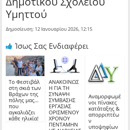
Δημοτικού Σχολείου
Υμηττού
Δημοσίευση: 12 Ιανουαρίου 2026, 12:15
Ίσως Σας Ενδιαφέρει
Το Φεστιβάλ
ΑΝΑΚΟΙΝΩΣ
στη σκιά των
Η ΓΙΑ ΤΗ
Βράχων της
ΣΥΝΑΨΗ
Αναμορφωμέ
πόλης μας…
ΣΥΜΒΑΣΗΣ
νοι πίνακες
που
ΕΡΓΑΣΙΑΣ
κατάταξης &
αγκαλιάζει
ΟΡΙΣΜΕΝΟΥ
απορριπτέω
κάθε ηλικία!
ΧΡΟΝΟΥ
ν
ΠΕΝΤΑΜΗΝ
υποψηφίων