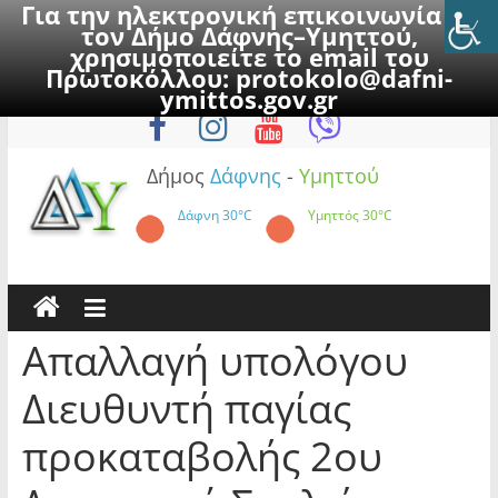
Για την ηλεκτρονική επικοινωνία με
τον Δήμο Δάφνης–Υμηττού,
χρησιμοποιείτε το email του
Πρωτοκόλλου:
protokolo@dafni-
Skip
Κυριακή, 9 Αυγούστου 2026
ymittos.gov.gr
to
content
Δήμος
Δάφνης
-
Υμηττού
Δάφνη
30°C
Υμηττός
30°C
Απαλλαγή υπολόγου
Διευθυντή παγίας
προκαταβολής 2ου