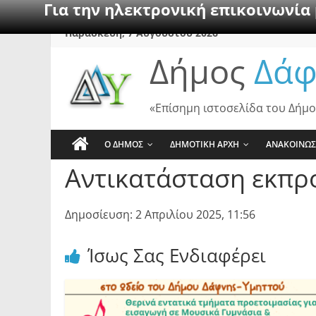
Για την ηλεκτρονική επικοινωνία
Skip
Παρασκευή, 7 Αυγούστου 2026
to
Δήμος
Δάφ
content
«Επίσημη ιστοσελίδα του Δήμο
Ο ΔΗΜΟΣ
ΔΗΜΟΤΙΚΗ ΑΡΧΗ
ΑΝΑΚΟΙΝΩΣ
Αντικατάσταση εκπρ
Δημοσίευση: 2 Απριλίου 2025, 11:56
Ίσως Σας Ενδιαφέρει