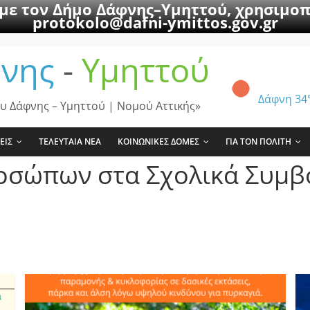
 με τον Δήμο Δάφνης–Υμηττού, χρησιμοπ
protokolo@dafni-ymittos.gov.gr
νης
-
Υμηττού
Δάφνη
34
υ Δάφνης – Υμηττού | Νομού Αττικής»
ΕΙΣ
ΤΕΛΕΥΤΑΙΑ ΝΕΑ
ΚΟΙΝΩΝΙΚΕΣ ΔΟΜΕΣ
ΓΙΑ ΤΟΝ ΠΟΛΙΤΗ
οσώπων στα Σχολικά Συμβ