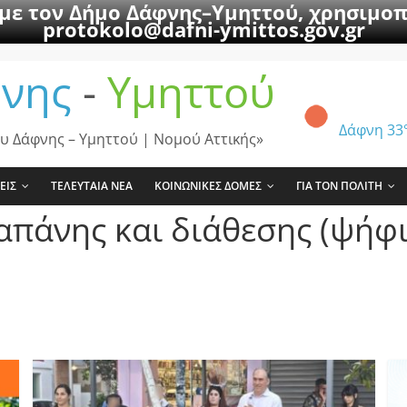
 με τον Δήμο Δάφνης–Υμηττού, χρησιμοπ
protokolo@dafni-ymittos.gov.gr
νης
-
Υμηττού
Δάφνη
33
υ Δάφνης – Υμηττού | Νομού Αττικής»
ΕΙΣ
ΤΕΛΕΥΤΑΙΑ ΝΕΑ
ΚΟΙΝΩΝΙΚΕΣ ΔΟΜΕΣ
ΓΙΑ ΤΟΝ ΠΟΛΙΤΗ
απάνης και διάθεσης (ψήφ