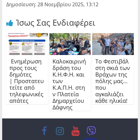
Δημοσίευση: 28 Νοεμβρίου 2025, 13:12
Ίσως Σας Ενδιαφέρει
Ενημέρωση
Καλοκαιρινή
Το Φεστιβάλ
προς τους
δράση του
στη σκιά των
δημότες
Κ.Η.Φ.Η. και
Βράχων της
| Προστατευ
των
πόλης μας…
τείτε από
Κ.Α.Π.Η. στη
που
τηλεφωνικές
ν Πλατεία
αγκαλιάζει
απάτες
Δημαρχείου
κάθε ηλικία!
Δάφνης