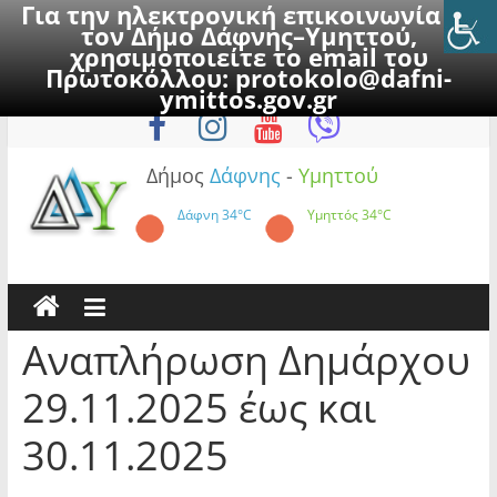
Για την ηλεκτρονική επικοινωνία με
τον Δήμο Δάφνης–Υμηττού,
χρησιμοποιείτε το email του
Πρωτοκόλλου:
protokolo@dafni-
Skip
Παρασκευή, 7 Αυγούστου 2026
ymittos.gov.gr
to
content
Δήμος
Δάφνης
-
Υμηττού
Δάφνη
34°C
Υμηττός
34°C
Αναπλήρωση Δημάρχου
29.11.2025 έως και
30.11.2025