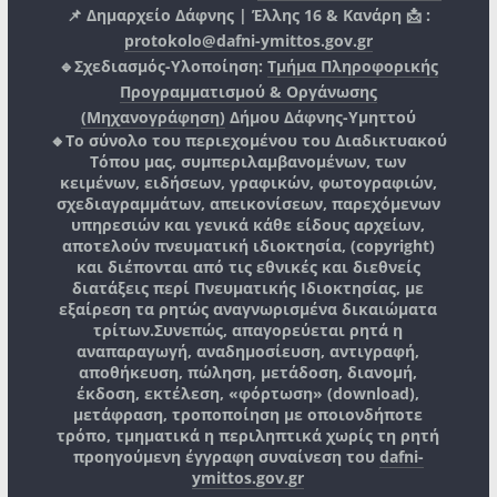
📌 Δημαρχείο Δάφνης | Έλλης 16 & Κανάρη 📩 :
protokolo@dafni-ymittos.gov.gr
🔹Σχεδιασμός-Υλοποίηση:
Τμήμα Πληροφορικής
Προγραμματισμού & Οργάνωσης
(Μηχανογράφηση)
Δήμου Δάφνης-Υμηττού
🔸Το σύνολο του περιεχομένου του Διαδικτυακού
Τόπου μας, συμπεριλαμβανομένων, των
κειμένων, ειδήσεων, γραφικών, φωτογραφιών,
σχεδιαγραμμάτων, απεικονίσεων, παρεχόμενων
υπηρεσιών και γενικά κάθε είδους αρχείων,
αποτελούν πνευματική ιδιοκτησία, (copyright)
και διέπονται από τις εθνικές και διεθνείς
διατάξεις περί Πνευματικής Ιδιοκτησίας, με
εξαίρεση τα ρητώς αναγνωρισμένα δικαιώματα
τρίτων.
Συνεπώς, απαγορεύεται ρητά η
αναπαραγωγή, αναδημοσίευση, αντιγραφή,
αποθήκευση, πώληση, μετάδοση, διανομή,
έκδοση, εκτέλεση, «φόρτωση» (download),
μετάφραση, τροποποίηση με οποιονδήποτε
τρόπο, τμηματικά η περιληπτικά χωρίς τη ρητή
προηγούμενη έγγραφη συναίνεση του
dafni-
ymittos.gov.gr