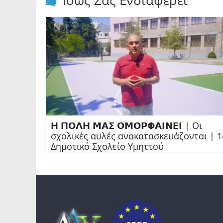
Ίσως Σας Ενδιαφέρει
𝝜 𝝥𝝤𝝠𝝜 𝝡𝝖𝝨 𝝤𝝡𝝤𝝦𝝫𝝖𝝞𝝢𝝚𝝞 | Οι
σχολικές αυλές ανακατασκευάζονται | 1
Δημοτικό Σχολείο Υμηττού