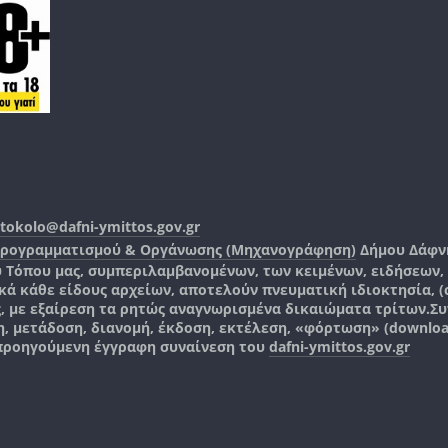
tokolo@dafni-ymittos.gov.gr
Προγραμματισμού & Οργάνωσης (Μηχανογράφηση)
Δήμου Δάφν
ύ Τόπου μας, συμπεριλαμβανομένων, των κειμένων, ειδήσεων
 κάθε είδους αρχείων, αποτελούν πνευματική ιδιοκτησία, (co
ς, με εξαίρεση τα ρητώς αναγνωρισμένα δικαιώματα τρίτων.
Συ
, μετάδοση, διανομή, έκδοση, εκτέλεση, «φόρτωση» (downlo
 προηγούμενη έγγραφη συναίνεση του
dafni-ymittos.gov.gr