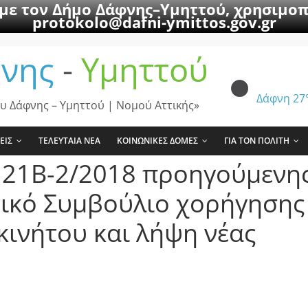
 με τον Δήμο Δάφνης–Υμηττού, χρησιμοπ
protokolo@dafni-ymittos.gov.gr
νης
-
Υμηττού
Δάφνη
27
υ Δάφνης – Υμηττού | Νομού Αττικής»
ΕΙΣ
ΤΕΛΕΥΤΑΙΑ ΝΕΑ
ΚΟΙΝΩΝΙΚΕΣ ΔΟΜΕΣ
ΓΙΑ ΤΟΝ ΠΟΛΙΤΗ
. 21Β-2/2018 προηγούμενη
τικό Συμβούλιο χορήγησης
ινήτου και λήψη νέας