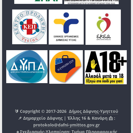
🔰 Copyright © 2017-2026
Δήμος Δάφνης-Υμηττού
📌 Δημαρχείο Δάφνης | Έλλης 16 & Κανάρη 📩 :
protokolo@dafni-ymittos.gov.gr
🔹Σχεδιασμός-Υλοποίηση:
Τμήμα Πληροφορικής