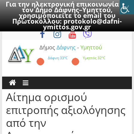
Για την ηλεκτρονική επικοινωνία με
τον Δήμο Δάφνης–Υμηττού,
χρησιμοποιείτε το email του
Πρωτοκόλλου:
protokolo@dafni-
Skip
Κυριακή, 9 Αυγούστου 2026
ymittos.gov.gr
to
content
Δήμος
Δάφνης
-
Υμηττού
Δάφνη
33°C
Υμηττός
32°C
Αίτημα ορισμού
επιτροπής αξιολόγησης
από την