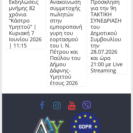
Εκδηλώσεις
Ανακοίνωση
Πρόσκληση
μνήμης 82
συμμετοχής
για την 9η
χρόνια
πωλητών
ΤΑΚΤΙΚΗ
“Κάστρο
στην
ΣΥΝΕΔΡΙΑΣΗ
Υμηττού” |
εμποροπανή
του
Κυριακή 7
γυρη του
Δημοτικού
Ιουνίου 2026
εορτασμού
Συμβουλίου
| 11:15
του Ι. Ν.
την
Πέτρου και
28.07.2026
Παύλου του
και ώρα
Δήμου
21:00 με Live
Δάφνης-
Streaming
Υμηττού
έτους 2026