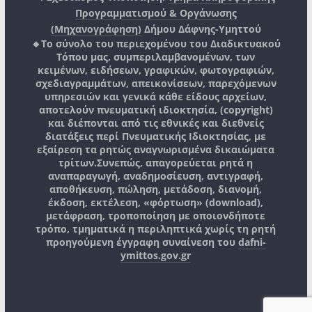
Προγραμματισμού & Οργάνωσης
(Μηχανογράφηση)
Δήμου Δάφνης-Υμηττού
🔸Το σύνολο του περιεχομένου του Διαδικτυακού
Τόπου μας, συμπεριλαμβανομένων, των
κειμένων, ειδήσεων, γραφικών, φωτογραφιών,
σχεδιαγραμμάτων, απεικονίσεων, παρεχόμενων
υπηρεσιών και γενικά κάθε είδους αρχείων,
αποτελούν πνευματική ιδιοκτησία, (copyright)
και διέπονται από τις εθνικές και διεθνείς
διατάξεις περί Πνευματικής Ιδιοκτησίας, με
εξαίρεση τα ρητώς αναγνωρισμένα δικαιώματα
τρίτων.
Συνεπώς, απαγορεύεται ρητά η
αναπαραγωγή, αναδημοσίευση, αντιγραφή,
αποθήκευση, πώληση, μετάδοση, διανομή,
έκδοση, εκτέλεση, «φόρτωση» (download),
μετάφραση, τροποποίηση με οποιονδήποτε
τρόπο, τμηματικά η περιληπτικά χωρίς τη ρητή
προηγούμενη έγγραφη συναίνεση του
dafni-
ymittos.gov.gr