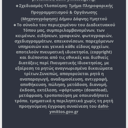
🔹Σχεδιασμός-Υλοποίηση:
Τμήμα Πληροφορικής
Προγραμματισμού & Οργάνωσης
(Μηχανογράφηση)
Δήμου Δάφνης-Υμηττού
🔸Το σύνολο του περιεχομένου του Διαδικτυακού
Τόπου μας, συμπεριλαμβανομένων, των
κειμένων, ειδήσεων, γραφικών, φωτογραφιών,
σχεδιαγραμμάτων, απεικονίσεων, παρεχόμενων
υπηρεσιών και γενικά κάθε είδους αρχείων,
αποτελούν πνευματική ιδιοκτησία, (copyright)
και διέπονται από τις εθνικές και διεθνείς
διατάξεις περί Πνευματικής Ιδιοκτησίας, με
εξαίρεση τα ρητώς αναγνωρισμένα δικαιώματα
τρίτων.
Συνεπώς, απαγορεύεται ρητά η
αναπαραγωγή, αναδημοσίευση, αντιγραφή,
αποθήκευση, πώληση, μετάδοση, διανομή,
έκδοση, εκτέλεση, «φόρτωση» (download),
μετάφραση, τροποποίηση με οποιονδήποτε
τρόπο, τμηματικά η περιληπτικά χωρίς τη ρητή
προηγούμενη έγγραφη συναίνεση του
dafni-
ymittos.gov.gr