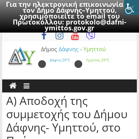
Για την ηλεκτρονική επικοινωνία με
τον Δήμο Δάφνης–Υμηττού,
χρησιμοποιείτε το email του
Πρωτοκόλλου:
protokolo@dafni-
Skip
Παρασκευή, 7 Αυγούστου 2026
ymittos.gov.gr
to
content
Δήμος
Δάφνης
-
Υμηττού
Δάφνη
29°C
Υμηττός
29°C
Α) Αποδοχή της
συμμετοχής του Δήμου
Δάφνης- Υμηττού, στο