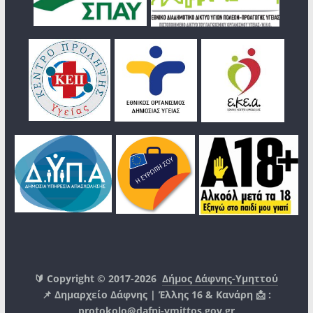
🔰 Copyright © 2017-2026
Δήμος Δάφνης-Υμηττού
📌 Δημαρχείο Δάφνης | Έλλης 16 & Κανάρη 📩 :
protokolo@dafni-ymittos.gov.gr