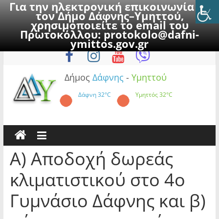
Για την ηλεκτρονική επικοινωνία με
τον Δήμο Δάφνης–Υμηττού,
χρησιμοποιείτε το email του
Πρωτοκόλλου:
protokolo@dafni-
Skip
Σάββατο, 8 Αυγούστου 2026
ymittos.gov.gr
to
content
Δήμος
Δάφνης
-
Υμηττού
Δάφνη
32°C
Υμηττός
32°C
Α) Αποδοχή δωρεάς
κλιματιστικού στο 4ο
Γυμνάσιο Δάφνης και β)