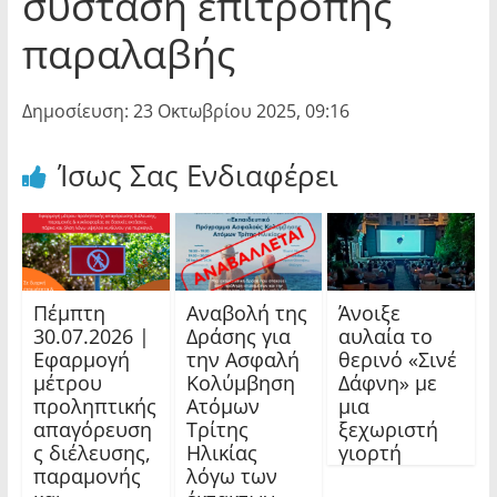
σύσταση επιτροπής
παραλαβής
Δημοσίευση: 23 Οκτωβρίου 2025, 09:16
Ίσως Σας Ενδιαφέρει
Πέμπτη
Αναβολή της
Άνοιξε
30.07.2026 |
Δράσης για
αυλαία το
Εφαρμογή
την Ασφαλή
θερινό «Σινέ
μέτρου
Κολύμβηση
Δάφνη» με
προληπτικής
Ατόμων
μια
απαγόρευση
Τρίτης
ξεχωριστή
ς διέλευσης,
Ηλικίας
γιορτή
παραμονής
λόγω των