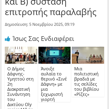
και Β) σύσταση
επιτροπής παραλαβής
Δημοσίευση: 5 Νοεμβρίου 2025, 09:19
Ίσως Σας Ενδιαφέρει
Ο Δήμος
Άνοιξε
Μια
Δάφνης-
αυλαία το
πολιτιστική
Υμηττού στη
θερινό «Σινέ
βραδιά με
2η
Δάφνη» με
τις σελίδες
Διακρατική
μια
του βιβλίου
Συνάντηση
ξεχωριστή
«Ρίζες»
του
γιορτή
Δικτύου Oly