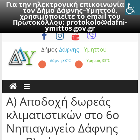
Για την ηλεκτρονική επικοινωνία με
τον Δήμο Δάφνης–Υμηττού,
χρησιμοποιείτε το email του
Πρωτοκόλλου:
protokolo@dafni-
Skip
Δευτέρα, 10 Αυγούστου 2026
ymittos.gov.gr
to
content
Δήμος
Δάφνης
-
Υμηττού
Δάφνη
33°C
Υμηττός
33°C
Α) Αποδοχή δωρεάς
κλιματιστικών στο 6ο
Νηπιαγωγείο Δάφνης