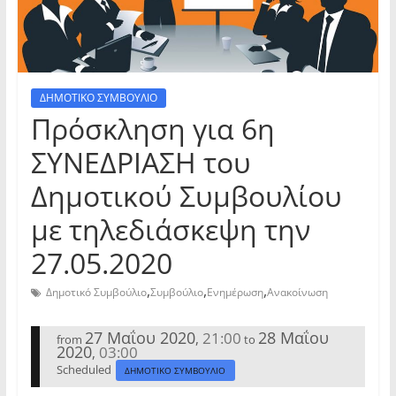
ΔΗΜΟΤΙΚΟ ΣΥΜΒΟΥΛΙΟ
Πρόσκληση για 6η
ΣΥΝΕΔΡΙΑΣΗ του
Δημοτικού Συμβουλίου
με τηλεδιάσκεψη την
27.05.2020
,
,
,
Δημοτικό Συμβούλιο
Συμβούλιο
Ενημέρωση
Ανακοίνωση
27 Μαΐου 2020
28 Μαΐου
21:00
,
from
to
2020
03:00
,
Scheduled
ΔΗΜΟΤΙΚΟ ΣΥΜΒΟΥΛΙΟ