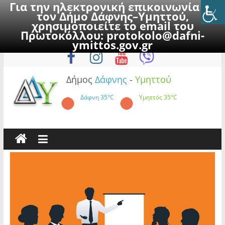
Για την ηλεκτρονική επικοινωνία με
τον Δήμο Δάφνης–Υμηττού,
χρησιμοποιείτε το email του
Πρωτοκόλλου:
protokolo@dafni-
Skip
Σάββατο, 8 Αυγούστου 2026
ymittos.gov.gr
to
content
Δήμος
Δάφνης
-
Υμηττού
Δάφνη
35°C
Υμηττός
35°C