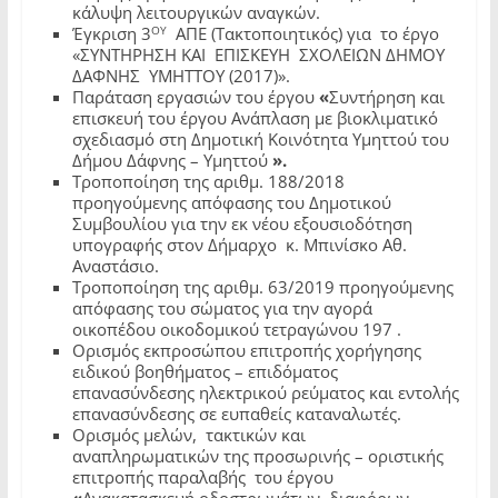
κάλυψη λειτουργικών αναγκών.
ΟΥ
Έγκριση 3
ΑΠΕ (Τακτοποιητικός) για το έργο
«ΣΥΝΤΗΡΗΣΗ ΚΑΙ ΕΠΙΣΚΕΥΗ ΣΧΟΛΕΙΩΝ ΔΗΜΟΥ
ΔΑΦΝΗΣ ΥΜΗΤΤΟΥ (2017)».
Παράταση εργασιών του έργου
«
Συντήρηση και
επισκευή του έργου Ανάπλαση με βιοκλιματικό
σχεδιασμό στη Δημοτική Κοινότητα Υμηττού του
Δήμου Δάφνης – Υμηττού
».
Τροποποίηση της αριθμ. 188/2018
προηγούμενης απόφασης του Δημοτικού
Συμβουλίου για την εκ νέου εξουσιοδότηση
υπογραφής στον Δήμαρχο κ. Μπινίσκο Αθ.
Αναστάσιο.
Τροποποίηση της αριθμ. 63/2019 προηγούμενης
απόφασης του σώματος για την αγορά
οικοπέδου οικοδομικού τετραγώνου 197 .
Ορισμός εκπροσώπου επιτροπής χορήγησης
ειδικού βοηθήματος – επιδόματος
επανασύνδεσης ηλεκτρικού ρεύματος και εντολής
επανασύνδεσης σε ευπαθείς καταναλωτές.
Oρισμός μελών, τακτικών και
αναπληρωματικών της προσωρινής – οριστικής
επιτροπής παραλαβής του έργου
«
Ανακατασκευή οδοστρωμάτων διαφόρων