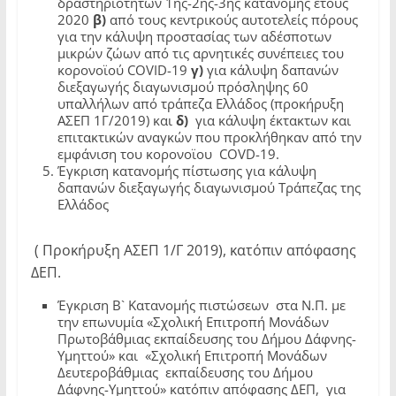
δραστηριοτήτων 1ης-2ης-3ης κατανομής έτους
2020
β)
από τους κεντρικούς αυτοτελείς πόρους
για την κάλυψη προστασίας των αδέσποτων
μικρών ζώων από τις αρνητικές συνέπειες του
κορονοϊού COVID-19
γ)
για κάλυψη δαπανών
διεξαγωγής διαγωνισμού πρόσληψης 60
υπαλλήλων από τράπεζα Ελλάδος (προκήρυξη
ΑΣΕΠ 1Γ/2019) και
δ)
για κάλυψη έκτακτων και
επιτακτικών αναγκών που προκλήθηκαν από την
εμφάνιση του κορονοϊου COVD-19.
Έγκριση κατανομής πίστωσης για κάλυψη
δαπανών διεξαγωγής διαγωνισμού Τράπεζας της
Ελλάδος
( Προκήρυξη ΑΣΕΠ 1/Γ 2019), κατόπιν απόφασης
ΔΕΠ.
Έγκριση Β` Κατανομής πιστώσεων στα Ν.Π. με
την επωνυμία «Σχολική Επιτροπή Μονάδων
Πρωτοβάθμιας εκπαίδευσης του Δήμου Δάφνης-
Υμηττού» και «Σχολική Επιτροπή Μονάδων
Δευτεροβάθμιας εκπαίδευσης του Δήμου
Δάφνης-Υμηττού» κατόπιν απόφασης ΔΕΠ, για