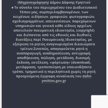
(Μηχανογράφηση)
Δήμου Δάφνης-Υμηττού
🔸Το σύνολο του περιεχομένου του Διαδικτυακού
Τόπου μας, συμπεριλαμβανομένων, των
κειμένων, ειδήσεων, γραφικών, φωτογραφιών,
σχεδιαγραμμάτων, απεικονίσεων, παρεχόμενων
υπηρεσιών και γενικά κάθε είδους αρχείων,
αποτελούν πνευματική ιδιοκτησία, (copyright)
και διέπονται από τις εθνικές και διεθνείς
διατάξεις περί Πνευματικής Ιδιοκτησίας, με
εξαίρεση τα ρητώς αναγνωρισμένα δικαιώματα
τρίτων.
Συνεπώς, απαγορεύεται ρητά η
αναπαραγωγή, αναδημοσίευση, αντιγραφή,
αποθήκευση, πώληση, μετάδοση, διανομή,
έκδοση, εκτέλεση, «φόρτωση» (download),
μετάφραση, τροποποίηση με οποιονδήποτε
τρόπο, τμηματικά η περιληπτικά χωρίς τη ρητή
προηγούμενη έγγραφη συναίνεση του
dafni-
ymittos.gov.gr