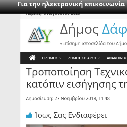
Για την ηλεκτρονική επικοινωνία
Skip
Πέμπτη, 6 Αυγούστου 2026
to
Δήμος
Δάφ
content
«Επίσημη ιστοσελίδα του Δήμο
Ο ΔΗΜΟΣ
ΔΗΜΟΤΙΚΗ ΑΡΧΗ
ΑΝΑΚΟΙΝΩΣ
Τροποποίηση Τεχνικ
κατόπιν εισήγησης τ
Δημοσίευση: 27 Νοεμβρίου 2018, 11:48
Ίσως Σας Ενδιαφέρει