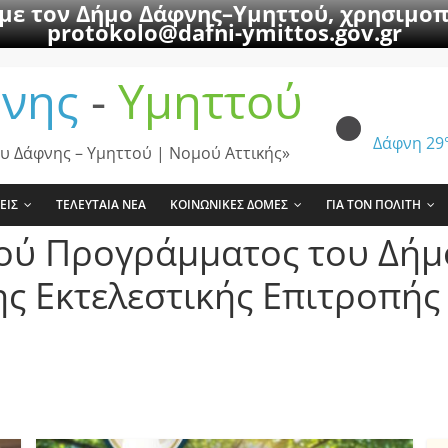
 με τον Δήμο Δάφνης–Υμηττού, χρησιμοπ
protokolo@dafni-ymittos.gov.gr
νης
-
Υμηττού
Δάφνη
29
υ Δάφνης – Υμηττού | Νομού Αττικής»
ΕΙΣ
ΤΕΛΕΥΤΑΙΑ ΝΕΑ
ΚΟΙΝΩΝΙΚΕΣ ΔΟΜΕΣ
ΓΙΑ ΤΟΝ ΠΟΛΙΤΗ
ού Προγράμματος του Δήμ
ης Εκτελεστικής Επιτροπής