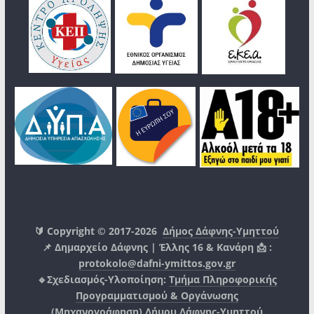
🔰 Copyright © 2017-2026
Δήμος Δάφνης-Υμηττού
📌 Δημαρχείο Δάφνης | Έλλης 16 & Κανάρη 📩 :
protokolo@dafni-ymittos.gov.gr
🔹Σχεδιασμός-Υλοποίηση:
Τμήμα Πληροφορικής
Προγραμματισμού & Οργάνωσης
(Μηχανογράφηση)
Δήμου Δάφνης-Υμηττού