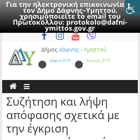
Για την ηλεκτρονική επικοινωνία με
τον Δήμο Δάφνης–Υμηττού,
χρησιμοποιείτε το email του
Πρωτοκόλλου:
protokolo@dafni-
Skip
Παρασκευή, 7 Αυγούστου 2026
ymittos.gov.gr
to
content
Δήμος
Δάφνης
-
Υμηττού
Δάφνη
31°C
Υμηττός
31°C
Συζήτηση και λήψη
απόφασης σχετικά με
την έγκριση