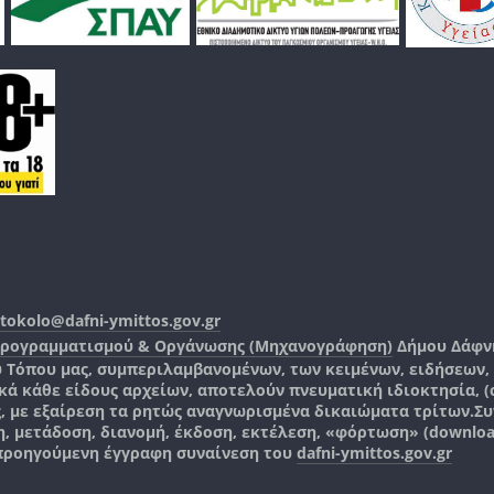
tokolo@dafni-ymittos.gov.gr
Προγραμματισμού & Οργάνωσης (Μηχανογράφηση)
Δήμου Δάφν
ύ Τόπου μας, συμπεριλαμβανομένων, των κειμένων, ειδήσεων
 κάθε είδους αρχείων, αποτελούν πνευματική ιδιοκτησία, (co
ς, με εξαίρεση τα ρητώς αναγνωρισμένα δικαιώματα τρίτων.
Συ
, μετάδοση, διανομή, έκδοση, εκτέλεση, «φόρτωση» (downlo
 προηγούμενη έγγραφη συναίνεση του
dafni-ymittos.gov.gr