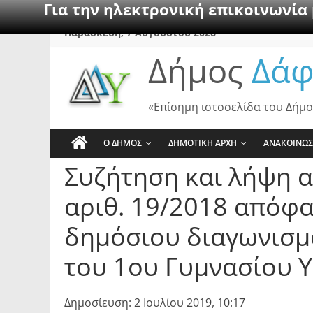
Για την ηλεκτρονική επικοινωνία
Skip
Παρασκευή, 7 Αυγούστου 2026
to
Δήμος
Δάφ
content
«Επίσημη ιστοσελίδα του Δήμο
Ο ΔΗΜΟΣ
ΔΗΜΟΤΙΚΗ ΑΡΧΗ
ΑΝΑΚΟΙΝΩΣ
Συζήτηση και λήψη α
αριθ. 19/2018 απόφα
δημόσιου διαγωνισμο
του 1ου Γυμνασίου 
Δημοσίευση: 2 Ιουλίου 2019, 10:17