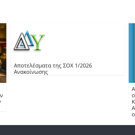
Αποτελέσματα της ΣΟΧ 1/2026
Ανακοίνωσης
Α
ών
ο
ν
Κ
Α
ο