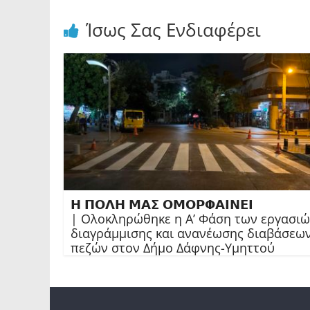
Ίσως Σας Ενδιαφέρει
𝝜 𝝥𝝤𝝠𝝜 𝝡𝝖𝝨 𝝤𝝡𝝤𝝦𝝫𝝖𝝞𝝢𝝚𝝞
| Ολοκληρώθηκε η Α’ Φάση των εργασι
διαγράμμισης και ανανέωσης διαβάσεω
πεζών στον Δήμο Δάφνης-Υμηττού