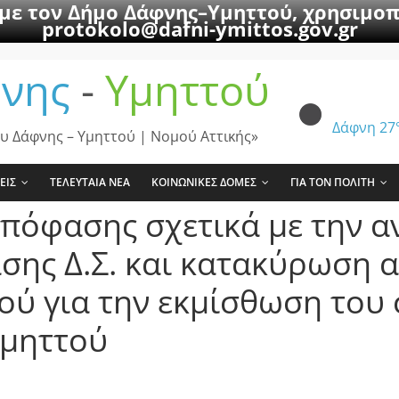
 με τον Δήμο Δάφνης–Υμηττού, χρησιμοπ
protokolo@dafni-ymittos.gov.gr
νης
-
Υμηττού
Δάφνη
27
υ Δάφνης – Υμηττού | Νομού Αττικής»
ΕΙΣ
ΤΕΛΕΥΤΑΙΑ ΝΕΑ
ΚΟΙΝΩΝΙΚΕΣ ΔΟΜΕΣ
ΓΙΑ ΤΟΝ ΠΟΛΙΤΗ
πόφασης σχετικά με την α
σης Δ.Σ. και κατακύρωση 
ύ για την εκμίσθωση του 
Υμηττού